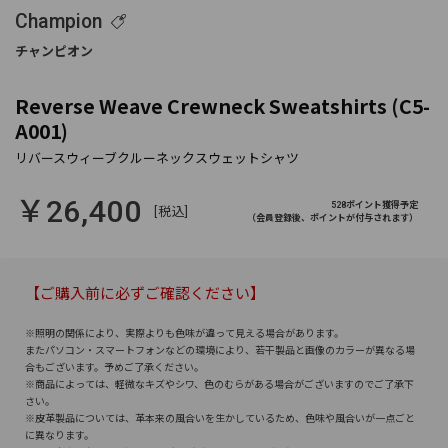
Champion
Reverse Weave Crewneck Sweatshirts (C5-
A001)
￥26,400
528ポイント獲得予定
[税込]
（会員登録後、ポイントが付与されます）
【ご購入前に必ずご確認ください】
※照明の関係により、実際よりも色味が違って見える場合があります。
またパソコン・スマートフォンなどの環境により、若干製品と画像のカラーが異なる場
合もございます。予めご了承ください。
※商品によっては、軽微なキズやシワ、色のむらがある場合がございますのでご了承下
さい。
※皮革製品については、革本来の風合いを生かしているため、色味や風合いが一点ごと
に異なります。