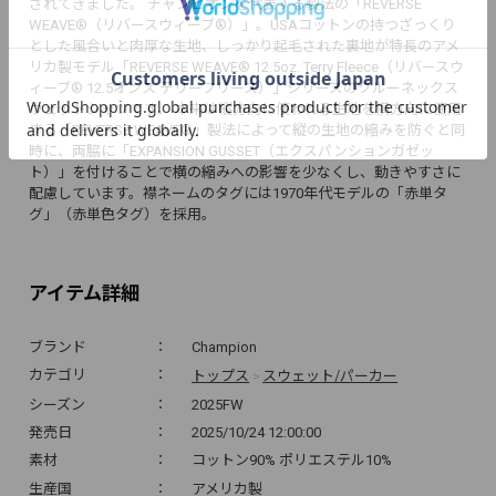
されてきました。 チャンピオンを代表する製法の「REVERSE
WEAVE®（リバースウィーブ®）」。USAコットンの持つざっくり
とした風合いと肉厚な生地、しっかり起毛された裏地が特長のアメ
リカ製モデル「REVERSE WEAVE® 12.5oz. Terry Fleece（リバースウ
ィーブ® 12.5オンス テリーフリース）」シリーズのクルーネックス
ウェットシャツです。 本来は縦方向に使われる生地を横方向に使用
する「REVERSE WEAVE®」製法によって縦の生地の縮みを防ぐと同
時に、両脇に「EXPANSION GUSSET（エクスパンションガゼッ
ト）」を付けることで横の縮みへの影響を少なくし、動きやすさに
配慮しています。襟ネームのタグには1970年代モデルの「赤単タ
グ」（赤単色タグ）を採用。
アイテム詳細
ブランド
Champion
トップス
スウェット/パーカー
カテゴリ
>
シーズン
2025FW
発売日
2025/10/24 12:00:00
素材
コットン90% ポリエステル10%
生産国
アメリカ製