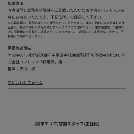
応募方法
写真貼付し勤務希望職種をご記載いただいた履歴書をロフトマン各
店にお持ちいただくか、下記住所まで郵送して下さい。
※
応募書類は、採用選考のみに使用させていただきます。 またご送付いただきました履
歴書は、採否に関わらず返却致しませんので予めご理解下さい。 書類審査後、1週間以
内に面接審査の日程をご連絡させていただきます。 1週間以内に連絡がない場合は、不
採用とご理解下さいませ。
書類等送付先
〒604-8045 京都府京都市中京区寺町通蛸薬師下ル円福寺前町280 株
式会社ロフトマン「採用係」宛
担当：田中、坂
問い合わせフォーム
【関東エリア/店舗スタッフ/正社員】