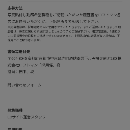
応募方法
写真貼付し勤務希望職種をご記載いただいた履歴書をロフトマン各
店にお持ちいただくか、下記住所まで郵送して下さい。
※
応募書類は、採用選考のみに使用させていただきます。 またご送付いただきました履
歴書は、採否に関わらず返却致しませんので予めご理解下さい。 書類審査後、1週間以
内に面接審査の日程をご連絡させていただきます。 1週間以内に連絡がない場合は、不
採用とご理解下さいませ。
書類等送付先
〒604-8045 京都府京都市中京区寺町通蛸薬師下ル円福寺前町280 株
式会社ロフトマン「採用係」宛
担当：田中、坂
問い合わせフォーム
募集職種
ECサイト運営スタッフ
雇用形態