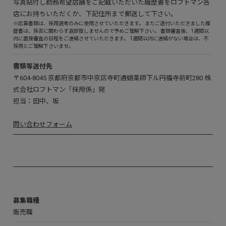
写真貼付し勤務希望店舗をご記載いただいた履歴書をロフトマン各
店にお持ちいただくか、下記住所まで郵送して下さい。
※
応募書類は、採用選考のみに使用させていただきます。 またご送付いただきました履
歴書は、採否に関わらず返却致しませんので予めご理解下さい。 書類審査後、1週間以
内に面接審査の日程をご連絡させていただきます。 1週間以内に連絡がない場合は、不
採用とご理解下さいませ。
書類等送付先
〒604-8045 京都府京都市中京区寺町通蛸薬師下ル円福寺前町280 株
式会社ロフトマン「採用係」宛
担当：田中、坂
問い合わせフォーム
募集職種
販売職