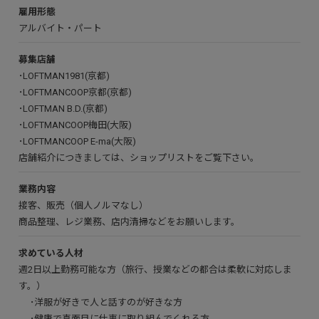
雇用形態
アルバイト・パート
募集店舗
･
LOFTMAN1981(京都)
･
LOFTMANCOOP京都(京都)
･
LOFTMAN B.D.(京都)
･
LOFTMANCOOP梅田(大阪)
･
LOFTMANCOOP E-ma(大阪)
店舗紹介につきましては、
ショップリスト
をご覧下さい。
業務内容
接客、販売（個人ノルマなし）
商品整理、レジ業務、店内清掃などをお願いします。
求めている人材
週2日以上勤務可能な方（旅行、授業などの都合は柔軟に対応しま
す。）
･洋服が好きで人と話すのが好きな方
･健康で真面目に仕事に取り組んでくれる方