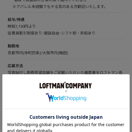
※アパレル未経験でもやる気のある方歓迎いたします。
給与/待遇
時給1,150円より
従業員割引制度あり･服装自由･シフト制・昇給あり
勤務地
京都市内(寺町四条)/大阪市内(梅田)
応募方法
写真貼付し勤務希望店舗をご記載いただいた履歴書をロフトマン各
店にお持ちいただくか、下記住所まで郵送して下さい。
※
応募書類は、採用選考のみに使用させていただきます。 またご送付いただきました履
歴書は、採否に関わらず返却致しませんので予めご理解下さい。 書類審査後、1週間以
内に面接審査の日程をご連絡させていただきます。 1週間以内に連絡がない場合は、不
採用とご理解下さいませ。
書類等送付先
〒604-8045 京都府京都市中京区寺町通蛸薬師下ル円福寺前町280 株
式会社ロフトマン「採用係」宛
担当：田中、坂