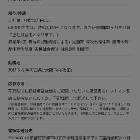
給与/待遇
正社員 - 月給20万円以上
(研修期間中は、時給1,150円となります。また研修期間3ヶ月を目処
に正社員登用となります。)
昇給年2回･賞与年2回(業績による)･交通費･年次有給休暇･慶弔休暇･
産休育休制度･各種社会保険･社員割引制度等
勤務地
京都市内(寺町四条)/大阪市内(梅田)
応募方法
写真貼付し勤務希望店舗をご記載いただいた履歴書をロフトマン各
店にお持ちいただくか、下記住所まで郵送して下さい。
※
応募書類は、採用選考のみに使用させていただきます。 またご送付いただきました履
歴書は、採否に関わらず返却致しませんので予めご理解下さい。 書類審査後、1週間以
内に面接審査の日程をご連絡させていただきます。 1週間以内に連絡がない場合は、不
採用とご理解下さいませ。
書類等送付先
〒604-8045 京都府京都市中京区寺町通蛸薬師下ル円福寺前町280 株