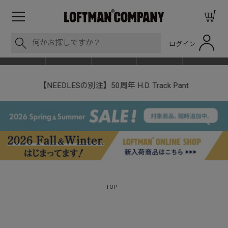
ログイン
BLOG
ITEM
BRAND
EVENT
SHOP LIST
【NEEDLESの別注】50周年 H.D. Track Pant
TOP