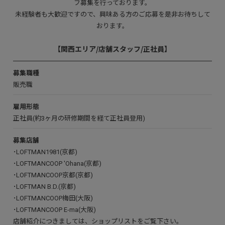
フ募集を行っております。
未経験者も大歓迎ですので、興味ある方のご応募を是非お待ちして
おります。
【関西エリア/店舗スタッフ/正社員】
募集職種
販売職
雇用形態
正社員(約3ヶ月の研修期間を経て正社員登用)
募集店舗
･
LOFTMAN1981(京都)
･
LOFTMANCOOP 'Ohana(京都)
･
LOFTMANCOOP京都(京都)
･
LOFTMAN B.D.(京都)
･
LOFTMANCOOP梅田(大阪)
･
LOFTMANCOOP E-ma(大阪)
店舗紹介につきましては、
ショップリスト
をご覧下さい。