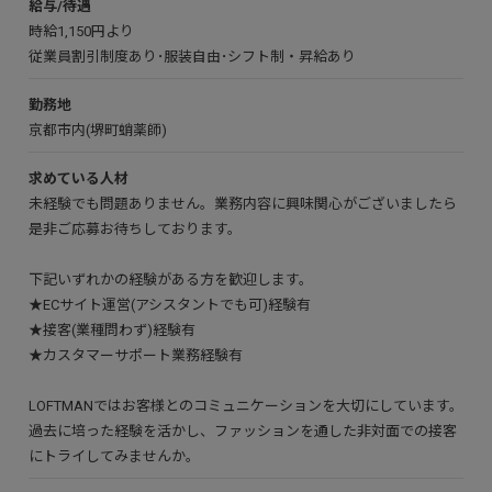
給与/待遇
時給1,150円より
従業員割引制度あり･服装自由･シフト制・昇給あり
勤務地
京都市内(堺町蛸薬師)
求めている人材
未経験でも問題ありません。業務内容に興味関心がございましたら
是非ご応募お待ちしております。
下記いずれかの経験がある方を歓迎します。
★ECサイト運営(アシスタントでも可)経験有
★接客(業種問わず)経験有
★カスタマーサポート業務経験有
LOFTMANではお客様とのコミュニケーションを大切にしています。
過去に培った経験を活かし、ファッションを通した非対面での接客
にトライしてみませんか。