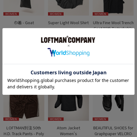
WOMEN
WOMEN
WOMEN
巾着 - Goat
Super Light Wool Shirt
Ultra Fine Wool Trench
Coat With Detachable
TEMBEA
AURALEE
Liner
PRICE : ￥22,000
PRICE : ￥44,000
AURALEE
1
COLOR
3
COLOR
PRICE : ￥220,000
2
COLOR
SOLD OUT
SOLD OUT
WOMEN
WOMEN
WOMEN
LOFTMAN別注 50th
Atom Jacket
BEAUTIFUL SHOES for
H.D. Track Pants - Poly
Women's
Graphpaper VELCRO