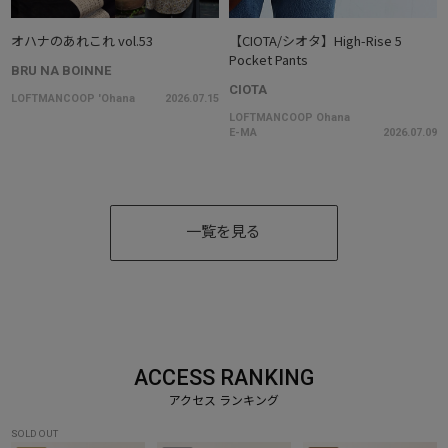
オハナのあれこれ vol.53
【CIOTA/シオタ】High-Rise 5
Pocket Pants
BRU NA BOINNE
CIOTA
LOFTMANCOOP 'Ohana
2026.07.15
LOFTMANCOOP Ohana
E-MA
2026.07.09
一覧を見る
ACCESS RANKING
SOLD OUT