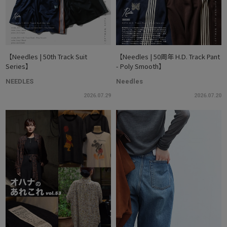
【Needles | 50th Track Suit
【Needles | 50周年 H.D. Track Pant
Series】
- Poly Smooth】
NEEDLES
Needles
2026.07.29
2026.07.20