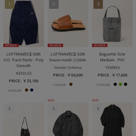
WOMEN
WOMEN
WOMEN
LOFTMAN別注 50th
LOFTMAN別注 50th
Baguette Tote
H.D. Track Pants - Poly
house made ///slide
Medium - PVC
Smooth
Hender Scheme
TEMBEA
NEEDLES
PRICE : ￥50,600
PRICE : ￥17,600
PRICE : ￥23,100
1
COLOR
3
COLOR
2
COLOR
NEW
NEW