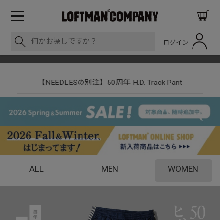
ログイン
BLOG
ITEM
BRAND
EVENT
SHOP LIST
【NEEDLESの別注】50周年 H.D. Track Pant
ALL
MEN
WOMEN