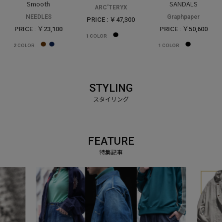
Smooth
SANDALS
ARC’TERYX
NEEDLES
Graphpaper
PRICE : ￥47,300
PRICE : ￥23,100
PRICE : ￥50,600
1
COLOR
2
COLOR
1
COLOR
STYLING
FEATURE