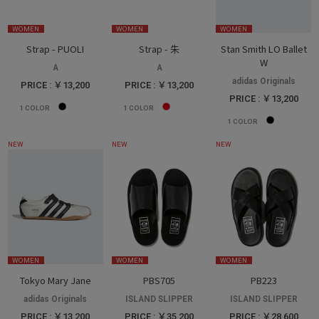
WOMEN
WOMEN
WOMEN
Strap - PUOLI
Strap - 朱
Stan Smith LO Ballet
W
A
A
adidas Originals
PRICE : ￥13,200
PRICE : ￥13,200
PRICE : ￥13,200
1
COLOR
1
COLOR
1
COLOR
NEW
NEW
NEW
WOMEN
WOMEN
WOMEN
Tokyo Mary Jane
PBS705
PB223
adidas Originals
ISLAND SLIPPER
ISLAND SLIPPER
PRICE : ￥13,200
PRICE : ￥35,200
PRICE : ￥28,600