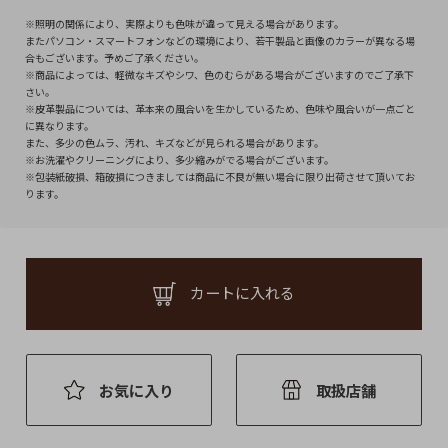
※照明の関係により、実際よりも色味が違って見える場合があります。
またパソコン・スマートフォンなどの環境により、若干製品と画像のカラーが異なる場
合もございます。予めご了承ください。
※商品によっては、軽微なキズやシワ、色のむらがある場合がございますのでご了承下
さい。
※皮革製品については、革本来の風合いを生かしているため、色味や風合いが一点ごと
に異なります。
また、多少の色ムラ、汚れ、キズなどが見られる場合があります。
※お洗濯やクリーニングにより、多少縮みがでる場合がございます。
※包装紙破損、箱破損につきましては商品に不良が無い場合に限り出荷させて頂いてお
ります。
カートに入れる
お気に入り
取扱店舗