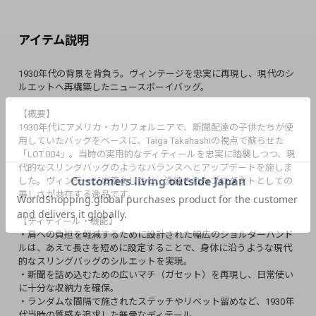
アイテム説明
1930年代の背景を背負う。ヴィンテージを忠実に再現し、現代のシ
ルエットへ再構築したニュースボーイバッグ。
【概要】
1930年代にアメリカ・カリフォルニアで、新聞配達の子供たちが使
用していたバッグをベースに、Taiga Takahashiの視点で蘇らせた
「LOT.004」。当時の実用的なディティールを忠実に踏襲しつつ、現
代的なスリングバッグのようなバランスへとアップデートを施しま
した。ヴィンテージの荒々しさと、洗練されたプロダクトとしての
美しさが共存する逸品です。
【ディティール・機能】
・肩への負担を軽減するために設計された幅広のショルダーハンド
ルは、あえて長さを短めに設定することで、身体に沿うような現代
的なスリングバッグのシルエットを実現。
・新聞を詰め込むための広いマチ（ガセット）を再現し、日常使い
に十分な収納力を確保。
・ランダムな間隔で施されたステッチやリベット留めなど、1930年
代当時の質感を追求した無骨なディテール。