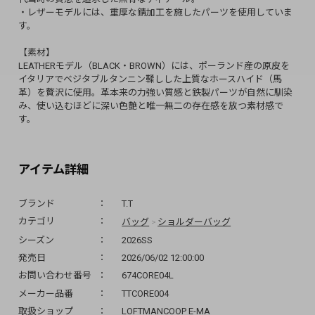
・レザーモデルには、重厚な錆加工を施したパーツを使用していま
す。
【素材】
LEATHERモデル（BLACK・BROWN）には、ポーランド産の原皮を
イタリアでベジタブルタンニン鞣しした上質なホースハイド（馬
革）を贅沢に使用。革本来の力強い質感と鉄製パーツが自然に馴染
み、使い込むほどに深い色艶と唯一無二の存在感を放つ素材感で
す。
アイテム詳細
ブランド
T.T
バッグ
ショルダーバッグ
カテゴリ
>
シーズン
2026SS
発売日
2026/06/02 12:00:00
お問い合わせ番号
674CORE04L
メーカー品番
TTCORE004
取扱ショップ
LOFTMANCOOP E-MA