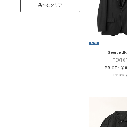
条件をクリア
MEN
Device J
TEATO
PRICE : ￥
1
COLOR