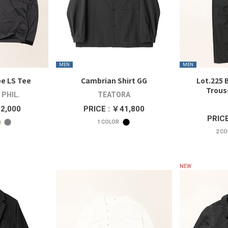
MEN
MEN
pe LS Tee
Cambrian Shirt GG
Lot.225 
Trous
PHIL.
TEATORA
22,000
PRICE : ￥41,800
PRICE
1
COLOR
2
CO
NEW