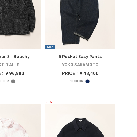
MEN
ail 3 - Beachy
5 Pocket Easy Pants
T O’ALLS
YOKO SAKAMOTO
 : ￥96,800
PRICE : ￥48,400
OLOR
1
COLOR
NEW