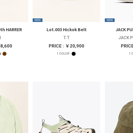
MEN
MEN
th HARRER
Lot.003 Hickok Belt
JACK PU
l
T.T
JACK P
28,600
PRICE : ￥20,900
PRICE
1
COLOR
1
C