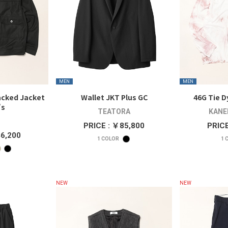
MEN
MEN
acked Jacket
Wallet JKT Plus GC
46G Tie D
’s
TEATORA
KANE
PRICE : ￥85,800
PRICE
46,200
1
COLOR
1
C
NEW
NEW