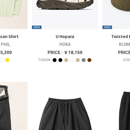
MEN
MEN
isan Shirt
U Hopara
Twisted 
PHIL.
HOKA
KIJIM
35,200
PRICE : ￥18,150
PRICE
7
COLOR
2
CO