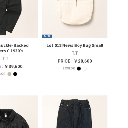
MEN
Buckle-Backed
Lot.018 News Boy Bag Small
ers C.1930’s
T.T
T.T
PRICE : ￥28,600
 : ￥39,600
2
COLOR
LOR