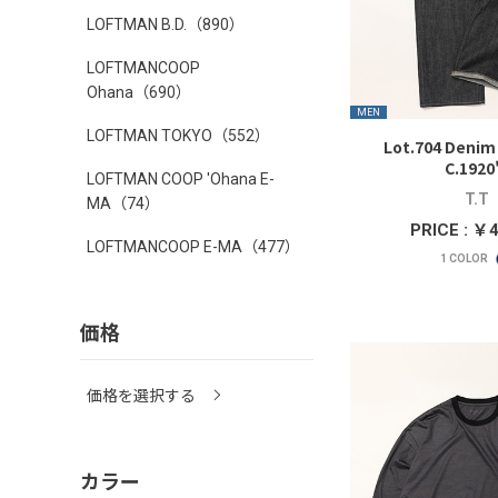
LOFTMAN B.D.
（890）
LOFTMANCOOP
Ohana
（690）
MEN
LOFTMAN TOKYO
（552）
Lot.704 Denim
C.1920
LOFTMAN COOP 'Ohana E-
T.T
MA
（74）
PRICE : ￥
LOFTMANCOOP E-MA
（477）
1
COLOR
価格
価格を選択する
カラー