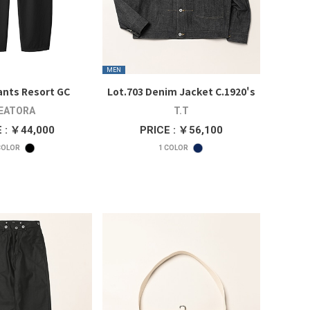
MEN
ants Resort GC
Lot.703 Denim Jacket C.1920's
EATORA
T.T
 : ￥44,000
PRICE : ￥56,100
OLOR
1
COLOR