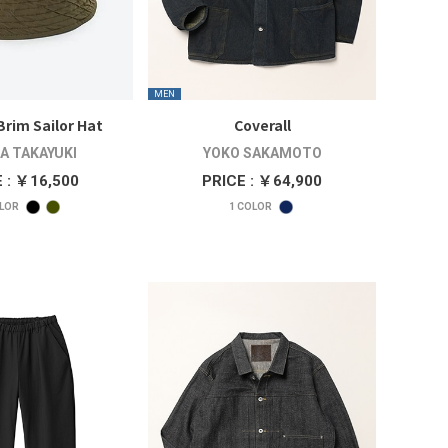
MEN
Brim Sailor Hat
Coverall
A TAKAYUKI
YOKO SAKAMOTO
 : ￥16,500
PRICE : ￥64,900
LOR
1
COLOR