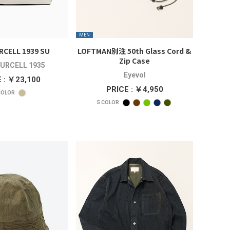
MEN
RCELL 1939 SU
LOFTMAN別注 50th Glass Cord &
Zip Case
URCELL 1935
Eyevol
 : ￥23,100
PRICE : ￥4,950
OLOR
5
COLOR