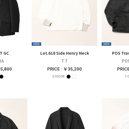
MEN
MEN
KT GC
Lot.618 Side Henry Neck
POS Trav
RA
T.T
POS
85,800
PRICE : ￥35,200
PRICE
2
COLOR
1
C