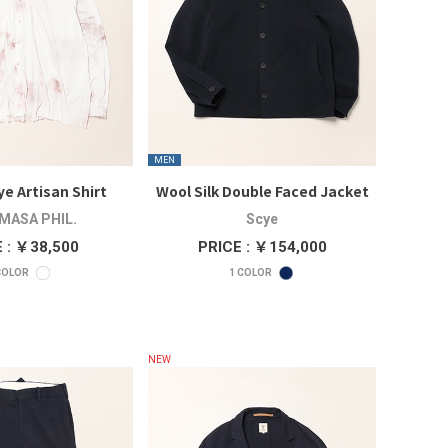
MEN
ye Artisan Shirt
Wool Silk Double Faced Jacket
MASA PHIL.
Scye
 : ￥38,500
PRICE : ￥154,000
OLOR
1
COLOR
NEW