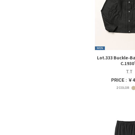
MEN
Lot.333 Buckle-B
C.1930
T.T
PRICE : ￥
2
COLOR