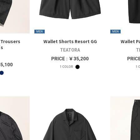
MEN
MEN
 Trousers
Wallet Shorts Resort GG
Wallet P
's
TEATORA
T
PRICE : ￥35,200
PRICE
45,100
1
COLOR
1
C