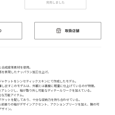
完売しました
り
取扱店舗
た合成皮革素材を使用。
感を表現したナッパラン加工仕上げ。
ジャケットをシンセティックスキンにて作成したモデル。
醸し出すこのモデルは、外観とは裏腹に軽量に仕上げているのが特徴。
をアレンジし、袖が取り外し可能なディテールワークを加えている。
能な万能アイテム。
ポケットを配しており、十分な収納力を持ち合わせている。
る前振りの袖がデザインアクセント、アクションプリーツを加え、腕の可
デザイン。