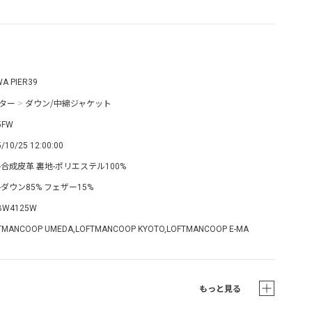
WA PIER39
ター
>
ダウン/中綿ジャケット
5FW
/10/25 12:00:00
-合成皮革 裏地-ポリエステル100%
-ダウン85% フェザー15%
BW4125W
TMANCOOP UMEDA,LOFTMANCOOP KYOTO,LOFTMANCOOP E-MA
もっと見る