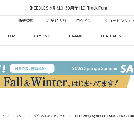
【NEEDLESの別注】50周年 H.D. Track Pant
新規登録
|
お気に入り
ログイン
|
ショッピングガ
ITEM
STYLING
BRAND
FEATURE
OP
>
アウター
>
ダウン/中綿ジャケット
>
Tech 2Way Synthetic Skin Down Jack