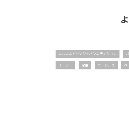
よ
エルエルビーンジャパンエディション
イージー
定番
ニードルズ
ベ