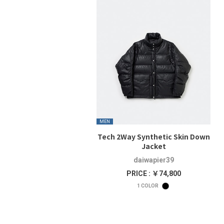
MEN
Tech 2Way Synthetic Skin Down
Jacket
daiwapier39
PRICE : ￥74,800
1
COLOR