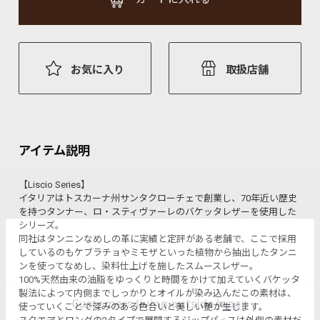
お気に入り
取扱店舗
アイテム説明
【Liscio Series】
イタリアはトスカーナ州サンタクローチェで創業し、70年近い歴史
を持つタンナー、ロ・スティヴァーレのバケッタレザーを使用した
シリーズ。
同社はタンニンなめしの革に実績と定評がある老舗で、ここで採用
しているのもケブラチョやミモザといった植物から抽出したタンニ
ンを使ってなめし、染料仕上げを施したスムースレザー。
100%天然由来の油脂をゆっくりと時間をかけて加えていくバケッタ
製法によって内側までしっかりとオイルが染み込んだこの素材は、
使っていくことで深みのある色合いと美しい艶が生じます。