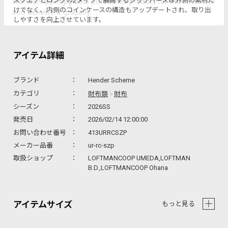
スクエアとロングの2タイプで展開するジップパースは外側の素材だ
けでなく、内側のコインケースの構造もアップデートされ、取り出
しやすさを向上させています。
アイテム詳細
ブランド
Hender Scheme
財布類
財布
カテゴリ
>
シーズン
2026SS
発売日
2026/02/14 12:00:00
お問い合わせ番号
413URRCSZP
メーカー品番
ur-rc-szp
取扱ショップ
LOFTMANCOOP UMEDA,LOFTMAN
B.D.,LOFTMANCOOP Ohana
アイテムサイズ
もっと見る