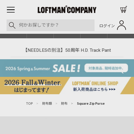
ログイン
BLOG
ITEM
BRAND
EVENT
SHOP LIST
【NEEDLESの別注】50周年 H.D. Track Pant
TOP
>
財布類
>
財布
>
Square Zip Purse