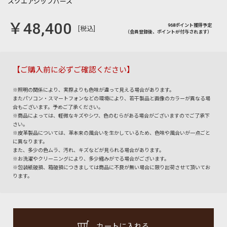
￥48,400
968ポイント獲得予定
[税込]
（会員登録後、ポイントが付与されます）
【ご購入前に必ずご確認ください】
※照明の関係により、実際よりも色味が違って見える場合があります。
またパソコン・スマートフォンなどの環境により、若干製品と画像のカラーが異なる場
合もございます。予めご了承ください。
※商品によっては、軽微なキズやシワ、色のむらがある場合がございますのでご了承下
さい。
※皮革製品については、革本来の風合いを生かしているため、色味や風合いが一点ごと
に異なります。
また、多少の色ムラ、汚れ、キズなどが見られる場合があります。
※お洗濯やクリーニングにより、多少縮みがでる場合がございます。
※包装紙破損、箱破損につきましては商品に不良が無い場合に限り出荷させて頂いてお
ります。
カートに入れる