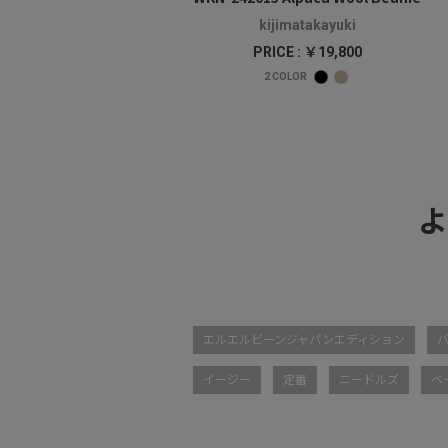
kijimatakayuki
PRICE : ￥19,800
2
COLOR
よ
エルエルビーンジャパンエディション
イージー
定番
ニードルズ
ベ