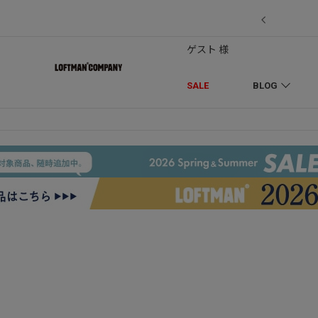
EDLESの別注】50周年 H.D. Track Pant
ゲスト 様
SALE
BLOG