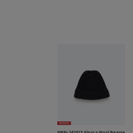
WOMEN
WKN-242015 Alpaca Wool Beanie