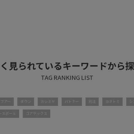
く見られているキーワードから
バブアー
ダウン
カシミヤ
バトナー
別注
ヨネトミ
シ
ースボール
ゴアテックス