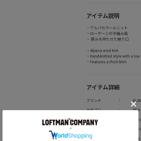
アイテム説明
・アルパカウールニット
・ローゲージの手編み風
・ 厚みを持たせた被り口
・Alpaca wool knit
・Hand-knitted style with a low
・Features a thick brim
アイテム詳細
ブランド
KIJI
帽子
カテゴリ
シーズン
202
発売日
202
素材
50% 