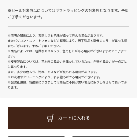
※セール対象商品についてはギフトラッピングの対象外となります。予め
ご了承くださいませ。
※照明の関係により、実際よりも色味が違って見える場合があります。
またパソコン・スマートフォンなどの環境により、若干製品と画像のカラーが異なる場
合もございます。予めご了承ください。
※商品によっては、軽微なキズやシワ、色のむらがある場合がございますのでご了承下
さい。
※皮革製品については、革本来の風合いを生かしているため、色味や風合いが一点ごと
に異なります。
また、多少の色ムラ、汚れ、キズなどが見られる場合があります。
※お洗濯やクリーニングにより、多少縮みがでる場合がございます。
※包装紙破損、箱破損につきましては商品に不良が無い場合に限り出荷させて頂いてお
ります。
カートに入れる