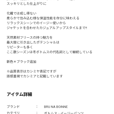
スッキリとした仕上がりに
化繊では成し得ない
柔らかで包み込む様な保温性能を存分に味わえる
リラックスシーンでのイージー使いから
ジャケットを合わせたカジュアルアップスタイルまで!!
天然素材フリースの持つ魅力を
最大限に引き出したポテンシャルは
リピーターも多く
ここ数シーズンは冬ボトムスの代名詞として継続している
新色＊ブラック追加
※品質表示はカシミヤ表記ですが
語感重視でカシミアと記載しています
アイテム詳細
ブランド
BRU NA BOINNE
ボトムス
イージーパンツ
カテゴリ
>