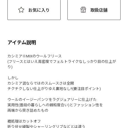
お気に入り
取扱店舗
アイテム説明
カシミア※MIXのウールフリース
(フリースとはいえ高密度でフェルトライクなしっかり目の仕上が
り)
しかし
カシミア混ならではのスムースさは全開
チクチクしない仕上がりゆえ裏地なし!!(要注目ポイント)
ウールのイージーパンツをラグジュアリーに仕上げた
実用性(普段の暮らしへの親和度合い)とファッション性を
両端から突き詰めたもの
裾処理はカットオフ
折り伏せ縫製やシャーリングリブなどとは違う