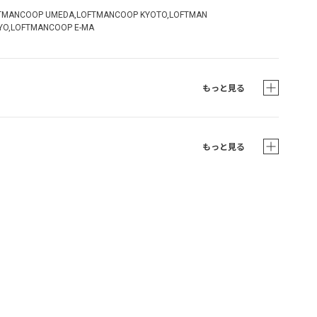
TMANCOOP UMEDA,LOFTMANCOOP KYOTO,LOFTMAN
YO,LOFTMANCOOP E-MA
もっと見る
もっと見る