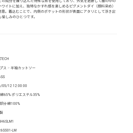
どの成分を練り込んだ特殊な糸を使用しており、外気を遮断して服の中の
ホワイトに加え、独特なかすれ感を楽しめるピグメントダイ（顔料染め）
用意。着込むことで、内側のポケットの形状が表面にアタリとして浮き出
も愉しみのひとつです。
LTECH
プス
>
半袖カットソー
6SS
/05/12 12:00:00
-綿65% ポリエステル35%
部分-綿100%
製
SH6SLM1
26SS01-LM