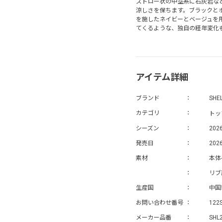
ストロー状の中空糸に石灰岩な
涼しさを保ちます。ブラックと
を施したネイビーとベージュを
てくるような、独自の経年変化
アイテム詳細
ブランド
SHE
トッ
カテゴリ
シーズン
202
発売日
2026
素材
本体
リブ
生産国
中国
お問い合わせ番号
122
メーカー品番
SHL