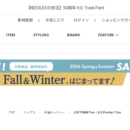
【NEEDLESの別注】50周年 H.D. Track Pant
新規登録
|
お気に入り
ログイン
|
ショッピングガ
ITEM
STYLING
BRAND
FEATURE
TOP
>
トップス
>
半袖カットソー
>
LOFTMAN Tee - S/S Pocket Tee