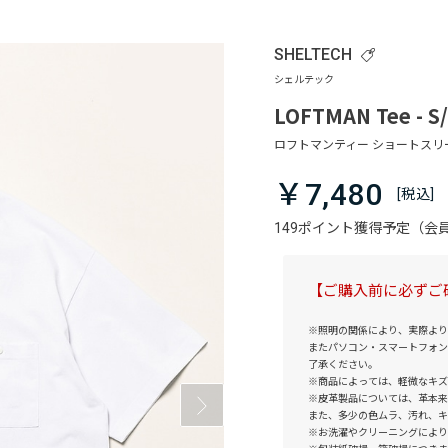
SHELTECH
LOFTMAN Tee - S/
￥7,480
149ポイント獲得予定（
【ご購入前に必ずご
※照明の関係により、実際より
またパソコン・スマートフォン
了承ください。
※商品によっては、軽微なキズ
※皮革製品については、革本来
また、多少の色ムラ、汚れ、キ
※お洗濯やクリーニングにより