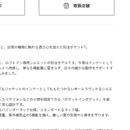
り
取扱店舗
能と、日常の機微に触れる遊び心を加えた別注ポケットT。
た、ロフトマン専用シルエットの別注モデルです。今季はインナーとして
ットへ改良し、単なる機能着に留まらず、日々の細かな動作をサポートす
込みました。
てもジャケットのインナーとしてももたつかないオールラウンドなシルエ
レスイヤフォンなどの小物を固定できる「ポケットインポケット」を装
ぐ安心設計です。
るバインダーネック仕様。スタンダードなネック幅。
軽量、紫外線防止の5機能を備え、厳しい夏の気候から身体を守ります。