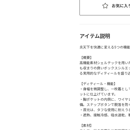
お気に入
アイテム説明
炎天下を快適に変える5つの機
【概要】
高機能素材シェルテックを用い
も収まりの良いボックスシルエ
る実用的なディティールを盛り
【ディティール・機能】
・身幅を微調整し、一枚着とし
ットに仕上げています。
・胸ポケットの内側に、ワイヤ
備。スナップボタンで脱落を防
・首元は、タフな使用に耐えう
・遮熱、接触冷感、吸水速乾、
【素材】