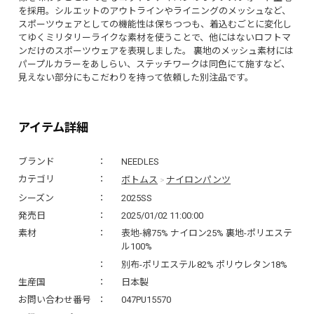
を採用。シルエットのアウトラインやライニングのメッシュなど、
スポーツウェアとしての機能性は保ちつつも、着込むごとに変化し
てゆくミリタリーライクな素材を使うことで、他にはないロフトマ
ンだけのスポーツウェアを表現しました。 裏地のメッシュ素材には
パープルカラーをあしらい、ステッチワークは同色にて施すなど、
見えない部分にもこだわりを持って依頼した別注品です。
アイテム詳細
ブランド
NEEDLES
ボトムス
ナイロンパンツ
カテゴリ
>
シーズン
2025SS
発売日
2025/01/02 11:00:00
素材
表地-綿75% ナイロン25% 裏地-ポリエステ
ル100%
別布-ポリエステル82% ポリウレタン18%
生産国
日本製
お問い合わせ番号
047PU15570