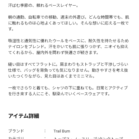
汗ばむ季節の、頼れるベースレイヤー。
朝の通勤、自転車での移動、週末の外遊び。どんな時間帯でも、肌
に触れるものは心地よくあってほしい。そんな想いに応える一枚で
す。
吸湿性と通気性に優れたウールをベースに、耐久性を持たせるため
ナイロンをブレンド。汗をかいても肌に張りつかず、ニオイも抑え
てくれるから、屋内外を問わず快適さが続きます。
縫い目はすべてフラットに。肩まわりもストラップと干渉しづらい
仕様で、バッグを背負っても気になりません。動きやすさを考え抜
いたつくりながら、見た目はあくまでミニマル。
一枚でさらりと着ても、シャツの下に重ねても。日常とアクティブ
を行き来する人にこそ、馴染んでいくベースウェアです。
アイテム詳細
ブランド
Trail Bum
トップス
ノースリーブ/タンクトップ
カテゴリ