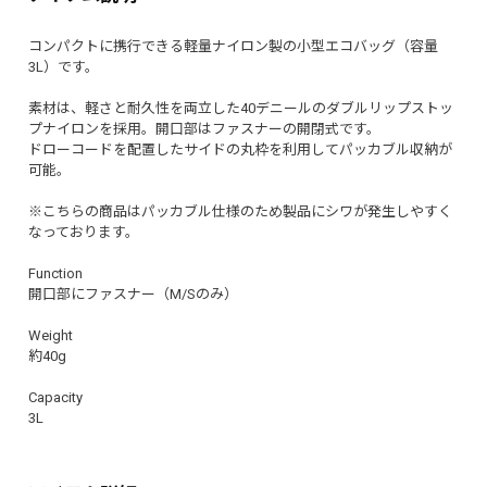
コンパクトに携行できる軽量ナイロン製の小型エコバッグ（容量
3L）です。
素材は、軽さと耐久性を両立した40デニールのダブルリップストッ
プナイロンを採用。開口部はファスナーの開閉式です。
ドローコードを配置したサイドの丸枠を利用してパッカブル収納が
可能。
※こちらの商品はパッカブル仕様のため製品にシワが発生しやすく
なっております。
Function
開口部にファスナー（M/Sのみ）
Weight
約40g
Capacity
3L