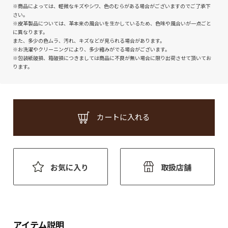
※商品によっては、軽微なキズやシワ、色のむらがある場合がございますのでご了承下
さい。
※皮革製品については、革本来の風合いを生かしているため、色味や風合いが一点ごと
に異なります。
また、多少の色ムラ、汚れ、キズなどが見られる場合があります。
※お洗濯やクリーニングにより、多少縮みがでる場合がございます。
※包装紙破損、箱破損につきましては商品に不良が無い場合に限り出荷させて頂いてお
ります。
カートに入れる
お気に入り
取扱店舗
アイテム説明