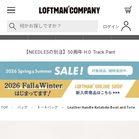
ログイン
BLOG
ITEM
BRAND
EVENT
SHOP LIST
【NEEDLESの別注】50周年 H.D. Track Pant
TOP
>
バッグ
>
トートバッグ
>
Leather Handle Katahdin Boat and Tote