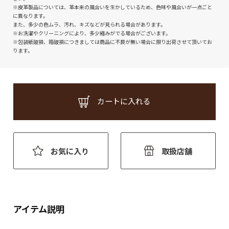
※皮革製品については、革本来の風合いを生かしているため、色味や風合いが一点ごと
に異なります。
また、多少の色ムラ、汚れ、キズなどが見られる場合があります。
※お洗濯やクリーニングにより、多少縮みがでる場合がございます。
※包装紙破損、箱破損につきましては商品に不良が無い場合に限り出荷させて頂いてお
ります。
カートに入れる
お気に入り
取扱店舗
アイテム説明