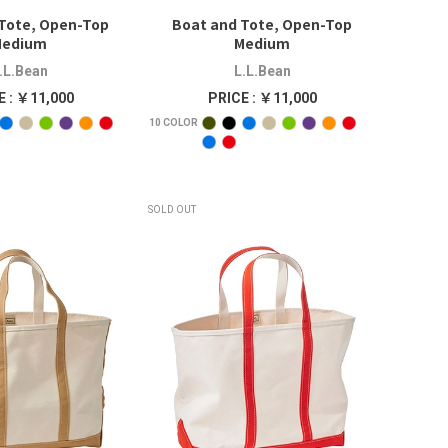
Tote, Open-Top
Boat and Tote, Open-Top
Medium
Medium
.L.Bean
L.L.Bean
E : ￥11,000
PRICE : ￥11,000
10
COLOR
SOLD OUT