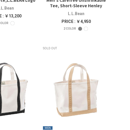
te,L.L.BEAN Logo
Men's Carefree Unshrinkable
Tee, Short-Sleeve Henley
.L.Bean
L.L.Bean
E : ￥13,200
PRICE : ￥4,950
OLOR
2
COLOR
SOLD OUT
MEN