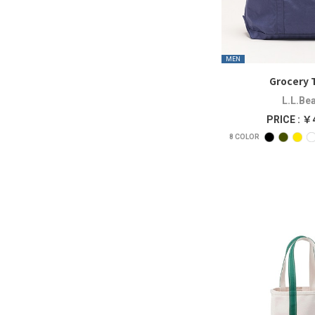
MEN
Grocery 
L.L.Be
PRICE : ￥
8
COLOR