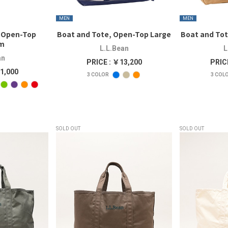
MEN
MEN
, Open-Top
Boat and Tote, Open-Top Large
Boat and Tot
m
L.L.Bean
L
an
PRICE : ￥13,200
PRIC
1,000
3
COLOR
3
COL
SOLD OUT
SOLD OUT