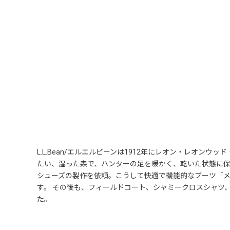
L.L.Bean/エルエルビーンは1912年にレオン・レオンウ
たい、湿った森で、ハンターの足を暖かく、乾いた状態に保
シューズの製作を依頼。こうして快適で機能的なブーツ「
す。 その後も、フィールドコート、シャミークロスシャツ
た。