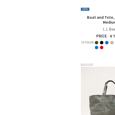
MEN
Boat and Tote
Mediu
L.L.Be
PRICE : ￥1
10
COLOR
SOLD OUT