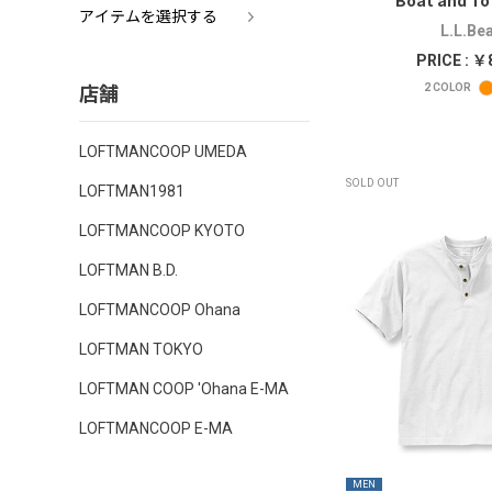
Boat and Tot
アイテムを選択する
L.L.Be
PRICE : ￥
店舗
2
COLOR
LOFTMANCOOP UMEDA
SOLD OUT
LOFTMAN1981
LOFTMANCOOP KYOTO
LOFTMAN B.D.
LOFTMANCOOP Ohana
LOFTMAN TOKYO
LOFTMAN COOP 'Ohana E-MA
LOFTMANCOOP E-MA
MEN