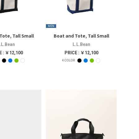
MEN
Tote, Tall Small
Boat and Tote, Tall Small
.L.Bean
L.L.Bean
E : ￥12,100
PRICE : ￥12,100
4
COLOR