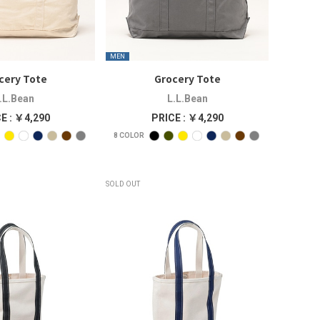
MEN
cery Tote
Grocery Tote
.L.Bean
L.L.Bean
E : ￥4,290
PRICE : ￥4,290
8
COLOR
SOLD OUT