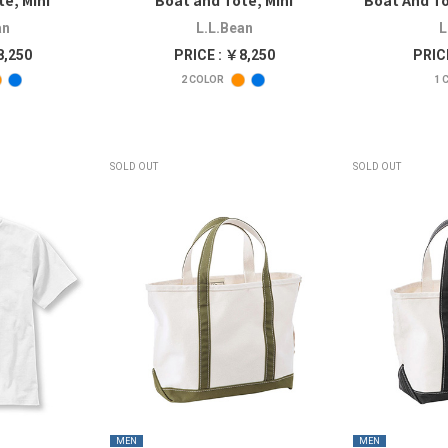
e, Mini
Boat and Tote, Mini
Boat And To
an
L.L.Bean
L
8,250
PRICE : ￥8,250
PRIC
2
COLOR
1
C
SOLD OUT
SOLD OUT
MEN
MEN