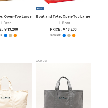
MEN
e, Open-Top Large
Boat and Tote, Open-Top Large
.L.Bean
L.L.Bean
E : ￥13,200
PRICE : ￥13,200
OR
3
COLOR
SOLD OUT