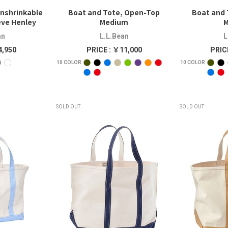
nshrinkable
Boat and Tote, Open-Top
Boat and 
eve Henley
Medium
an
L.L.Bean
L
4,950
PRICE : ￥11,000
PRIC
10
COLOR
10
COLOR
SOLD OUT
SOLD OUT