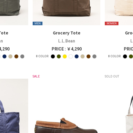
MEN
WOMEN
Tote
Grocery Tote
Gro
an
L.L.Bean
L
4,290
PRICE : ￥4,290
PRIC
8
COLOR
8
COLOR
SALE
SOLD OUT