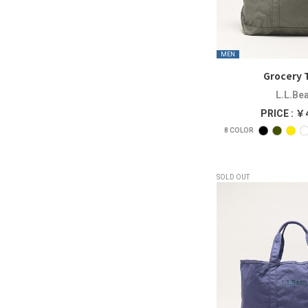
MEN
Grocery 
L.L.Be
PRICE : ￥
8
COLOR
SOLD OUT