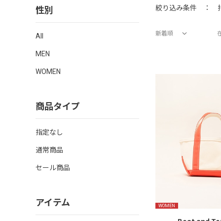
性別
絞り込み条件 ：
新着順
All
価格が安い順
価格が高い順
新着順
MEN
WOMEN
商品タイプ
指定なし
通常商品
セール商品
アイテム
WOMEN