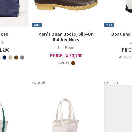
MEN
MEN
Tote
Men's Bean Boots, Slip-On
Boat and 
Rubber Mocs
an
L
L.L.Bean
4,290
PRIC
PRICE : ￥20,790
4
COLOR
1
COLOR
SOLD OUT
SOLD OUT