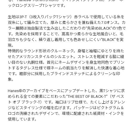
ックロングスリーブTシャツです。
生地は3P-T（3枚入りパックTシャツ）赤ラベルで使用している糸を
双糸にして編み立てた、厚みと柔らかさを兼ね備えた7.0オンス。カ
ラー展開は独自製法で生み出したこだわりの“先染めBLACK”の1色で
す。先染めを採用することで、嵩高かつ柔らかな生地風合いと、毛
羽立ちも少なく、繰り返し着用しても色あせしにくい“BLACK”を実
現。
特徴的なラウンド形状のクルーネック。身幅と袖幅にゆとりを持た
せたアメリカンスタイルのシルエット。ストレスを軽減する脇に縫
い目のない丸胴仕様。首元にネームデザインを身生地同色でプリン
トするタグレス仕様で襟ネームの肌当たりを解消した快適な着心地
です。裾部分に採用したブラインドステッチによるクリーンな印
象。
Hanes®のアーカイブをベースにアップデートした、黒Tシャツに求
められる全ての要素にこだわった“THE BEST OF BLACK-T”（ザ ベス
ト オブ ブラック-T）です。袖口はリブ仕様で、たくし上げるアレン
ジなどスタイリングの幅を広げます。パッケージはピクトグラム＆
ロゴの洗練されたデザインで、環境に配慮された紙資材・インクを
使用しています。