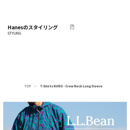
Hanes
のスタイリング
TOP
>
T-Shirts KURO - Crew Neck Long Sleeve