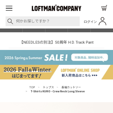
ログイン
BLOG
ITEM
BRAND
EVENT
SHOP LIST
【NEEDLESの別注】50周年 H.D. Track Pant
TOP
>
トップス
>
長袖カットソー
>
T-Shirts KURO - Crew Neck Long Sleeve