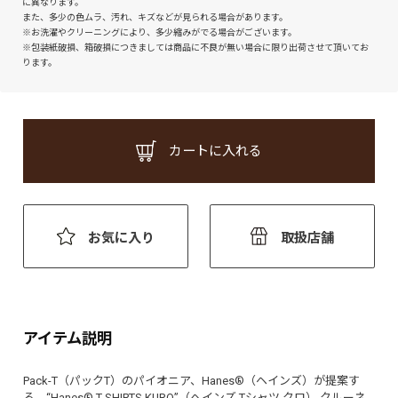
に異なります。
また、多少の色ムラ、汚れ、キズなどが見られる場合があります。
※お洗濯やクリーニングにより、多少縮みがでる場合がございます。
※包装紙破損、箱破損につきましては商品に不良が無い場合に限り出荷させて頂いてお
ります。
カートに入れる
お気に入り
取扱店舗
アイテム説明
Pack-T（パックT）のパイオニア、Hanes®（ヘインズ）が提案す
る、“Hanes® T-SHIRTS KURO”（ヘインズ Tシャツ クロ） クルーネ