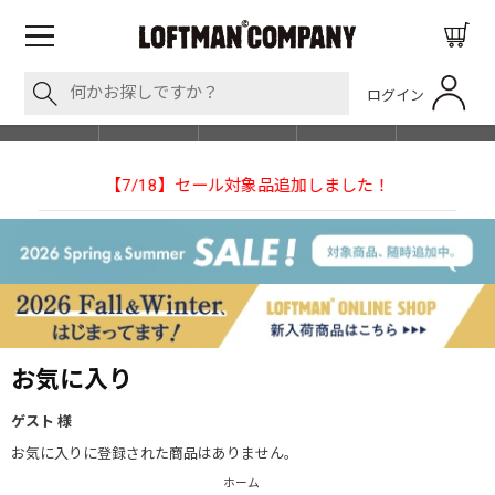
ログイン
BLOG
ITEM
BRAND
EVENT
SHOP LIST
追加しました！
【NEEDLESの別注】50周年 H.D. Track P
お気に入り
ゲスト 様
お気に入りに登録された商品はありません。
ホーム