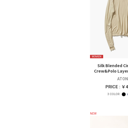
WOMEN
Silk Blended Cir
Crew&Polo Layer
ATON
PRICE : ￥
3
COLOR
NEW