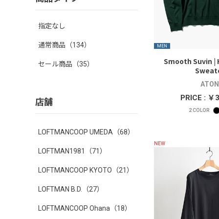
指定なし
通常商品
（134）
MEN
Smooth Suvin | 
セール商品
（35）
Sweat
ATON
PRICE : ￥
店舗
2
COLOR
LOFTMANCOOP UMEDA
（68）
NEW
LOFTMAN1981
（71）
LOFTMANCOOP KYOTO
（21）
LOFTMAN B.D.
（27）
LOFTMANCOOP Ohana
（18）