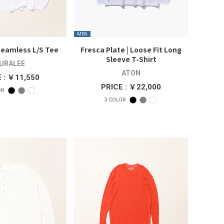
MEN
eamless L/S Tee
Fresca Plate | Loose Fit Long
Sleeve T-Shirt
URALEE
ATON
 : ￥11,550
PRICE : ￥22,000
OR
3
COLOR