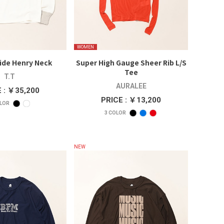
WOMEN
Side Henry Neck
Super High Gauge Sheer Rib L/S
Tee
T.T
AURALEE
 : ￥35,200
PRICE : ￥13,200
LOR
3
COLOR
NEW