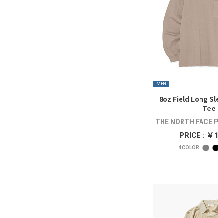
MEN
8oz Field Long S
Tee
THE NORTH FACE 
PRICE : ￥
4
COLOR