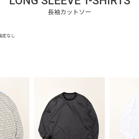
LONG SLEEVE T-SHIRTS
指定なし