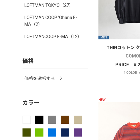
LOFTMAN TOKYO
（27）
LOFTMAN COOP 'Ohana E-
MA
（2）
LOFTMANCOOP E-MA
（12）
MEN
THINコットン 
COMOL
価格
PRICE : ￥
1
COLOR
価格を選択する
カラー
NEW