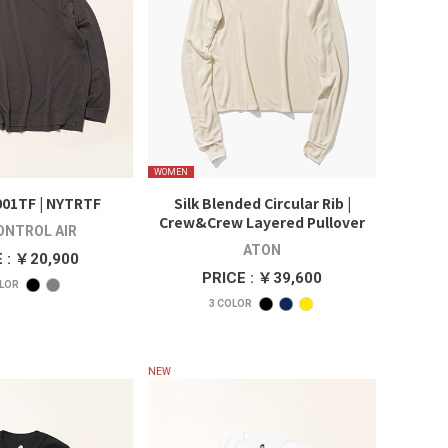
WOMEN
01TF | NYTRTF
Silk Blended Circular Rib |
Crew&Crew Layered Pullover
ONTROL AIR
ATON
 : ￥20,900
PRICE : ￥39,600
LOR
3
COLOR
NEW