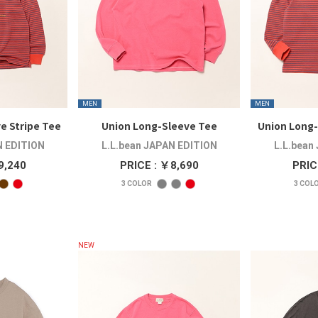
MEN
MEN
e Stripe Tee
Union Long-Sleeve Tee
Union Long-
N EDITION
L.L.bean JAPAN EDITION
L.L.bean
9,240
PRICE : ￥8,690
PRIC
3
COLOR
3
COL
NEW