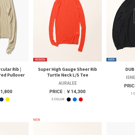
WOMEN
MEN
cular Rib |
Super High Gauge Sheer Rib
DUB 
ed Pullover
Turtle Neck L/S Tee
ISN
AURALEE
PRIC
41,800
PRICE : ￥14,300
1
C
3
COLOR
NEW