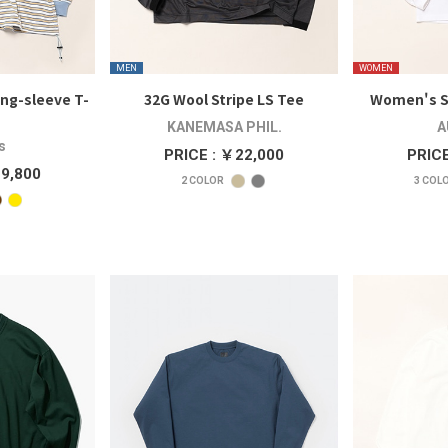
MEN
WOMEN
ng-sleeve T-
32G Wool Stripe LS Tee
Women's S
KANEMASA PHIL.
A
s
PRICE : ￥22,000
PRICE
19,800
2
COLOR
3
COL