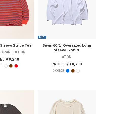
MEN
Sleeve Stripe Tee
Suvin 60/2 | Oversized Long
Sleeve T-Shirt
 JAPAN EDITION
ATON
E : ￥9,240
PRICE : ￥18,700
OR
3
COLOR