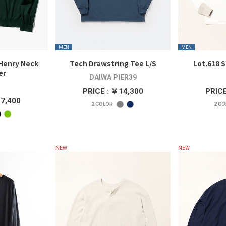
MEN
MEN
Henry Neck
Tech Drawstring Tee L/S
Lot.618 
er
DAIWA PIER39
PRICE : ￥14,300
PRICE
37,400
2
COLOR
2
CO
NEW
NEW