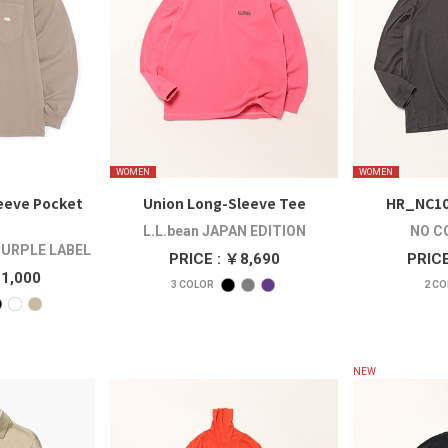
WOMEN
WOMEN
leeve Pocket
Union Long-Sleeve Tee
HR_NC10
L.L.bean JAPAN EDITION
NO C
PURPLE LABEL
PRICE : ￥8,690
PRICE
11,000
3
COLOR
2
CO
NEW