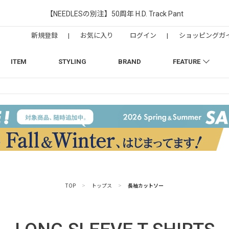
【NEEDLESの別注】50周年 H.D. Track Pant
新規登録
|
お気に入り
ログイン
|
ショッピングガ
ITEM
STYLING
BRAND
FEATURE
TOP
>
トップス
>
長袖カットソー