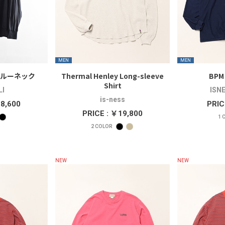
MEN
MEN
クルーネック
Thermal Henley Long-sleeve
BPM 
Shirt
I
ISN
is-ness
28,600
PRIC
PRICE : ￥19,800
1
C
2
COLOR
NEW
NEW