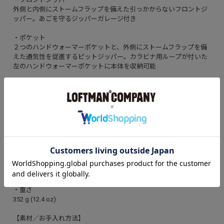
外側と内側にストームフラップを備えた引っかからないフロントジ
ッパー。あごを守るジッパーガレージ付き
・ポケット
２つのハンドウォーマーポケットと、外側にストームフラップを備
えた通気性を促進するピットジッパー。カラビナ用ループが付いた
左のハンドウォーマーポケットに本体を収納可能
・温かさを封じ込める
共布のテープ留め付き袖口とドローコードで調節可能な裾が雨を遮
断
・この製品を製造する工場の従業員を支援
工場の従業員にプレミアム賃金が支払われるフェアトレード・サー
ティファイドの工場で製造
・原産国
ベトナム製
・重さ
352 g (12.4 oz)
【素材／お手入れ方法】