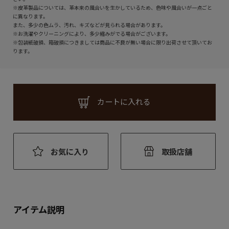
※皮革製品については、革本来の風合いを生かしているため、色味や風合いが一点ごと
に異なります。
また、多少の色ムラ、汚れ、キズなどが見られる場合があります。
※お洗濯やクリーニングにより、多少縮みがでる場合がございます。
※包装紙破損、箱破損につきましては商品に不良が無い場合に限り出荷させて頂いてお
ります。
カートに入れる
お気に入り
取扱店舗
アイテム説明