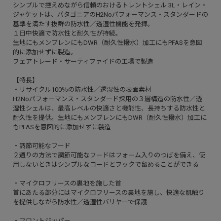
シンプルで控えめながら信頼のおけるトレントシェル 3L・レイン・
ジャケットは、パタゴニアのH2Noパフォーマンス・スタンダードの
基準を満たす抜群の防水性／透湿性機能を発揮。
１日中快適で防水性と耐久性が持続。
生地にもメンブレンにもDWR（耐久性撥水）加工にもPFASを意図
的に添加せずに製造。
フェアトレード・サーティファイドの工場で製造
【特長】
・リサイクル100％の防水性／透湿性の表面素材
H2Noパフォーマンス・スタンダード採用の３層構造の防水性／透
湿性シェルは、最高レベルの快適さと機能性、長持ちする防水性と
耐久性を提供。生地にもメンブレンにもDWR（耐久性撥水）加工に
もPFASを意図的に添加せずに製造
・調節可能なフード
２通りの方法で調節可能なフードはフォーム入りのつばを備え、使
用しないときはシンプルなコードとフックで留めることができる
・マイクロフリースの裏地を施した首
首にあたる部分にはマイクロフリースの裏地を施し、快適な肌触り
を提供しながら防水性／透湿性バリヤーで保護
・フロントジッパー