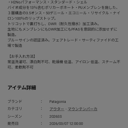
・H2Noパフォーマンス・スタンダード・シェル
バイオ成分を13％含むポリカーボネート・PUメンブレンを施した、
３層構造の3.5オンス・50デニール・エコニール・リサイクル・ナイ
ロン100％のリップストップ。
トリコットで裏打ちし、DWR（耐久性撥水）加工済み。
生地にもメンブレンにもDWR加工にもPFASを意図的に添加せずに
製造。
ブルーサインの認証済み。フェアトレード・サーティファイドの工
場で製造
【お手入れ方法】
常温洗濯可、漂白剤不可、乾燥機 低温、アイロン 低温、スチーム不
可、柔軟剤不可
アイテム詳細
ブランド
Patagonia
アウター
マウンテンパーカ
カテゴリ
>
シーズン
2026SS
発売日
2026/03/07 12:00:00