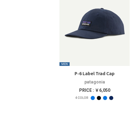
MEN
P-6 Label Trad Cap
patagonia
PRICE : ￥6,050
4
COLOR