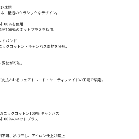
の野球帽
パネル構造のクラシックなデザイン。
100％を使用
材100％のネットプラスを採用。
ッドバンド
ニックコットン・キャンバス素材を使用。
ト調節が可能。
が支払われるフェアトレード・サーティファイドの工場で製造。
ガニックコットン100％ キャンバス
100％のネットプラス
剤不可、吊り干し、アイロン仕上げ禁止