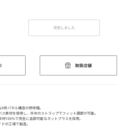
完売しました
り
取扱店舗
な6枚パネル構造の野球帽。
バス素材を使用し、共布のストラップでフィット調節が可能。
素材100％で完全に追跡可能なネットプラスを採用。
イドの工場で製造。