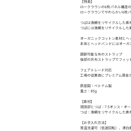
【特長】
ロークラウンの6枚パネル構造
ロークラウンでやわらかい6枚
つばは漁網をリサイクルした素材
つばには漁網をリサイクルした素
オーガニックコットン素材とヘ
本体とヘッドバンドにはオーガ
調節可能な布のストラップ
後部の共布ストラップでフィッ
フェアトレード対応
工場の従業員にプレミアム賃金
原産国：ベトナム製
重さ：85g
【素材】
頭頂部とつば：7.5オンス・オー
つば：漁網をリサイクルした素材
【お手入れ方法】
常温洗濯可（低速回転）、漂白