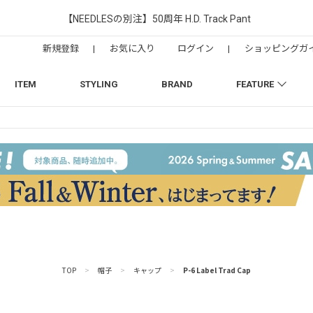
【NEEDLESの別注】50周年 H.D. Track Pant
新規登録
|
お気に入り
ログイン
|
ショッピングガ
ITEM
STYLING
BRAND
FEATURE
TOP
>
帽子
>
キャップ
>
P-6 Label Trad Cap