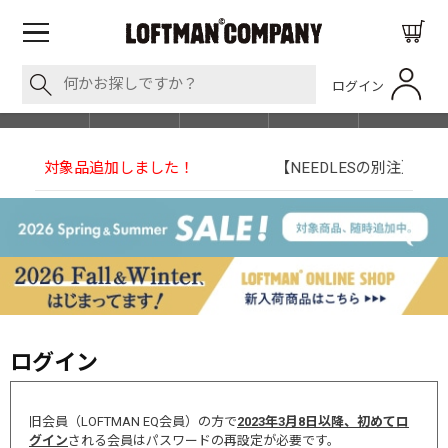
ログイン
BLOG
ITEM
BRAND
EVENT
SHOP LIST
【NEEDLESの別注】50周年 H.D. Track Pant
ログイン
旧会員（LOFTMAN EQ会員）の方で
2023年3月8日以降、初めてロ
グイン
される会員はパスワードの再設定が必要です。