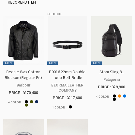
SOLD OUT
MEN
MEN
MEN
Bedale Wax Cotton
B0016 22mm Double
Atom Sling 8L
Blouson (Regular Fit)
Loop Belt-Bridle
Patagonia
Barbour
BEORMA LEATHER
PRICE : ￥9,900
COMPANY
PRICE : ￥70,400
4
COLOR
PRICE : ￥17,600
4
COLOR
1
COLOR