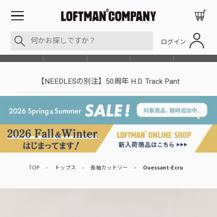
ログイン
BLOG
ITEM
BRAND
EVENT
SHOP LIST
【NEEDLESの別注】50周年 H.D. Track Pant
TOP
>
トップス
>
長袖カットソー
>
Ouessant-Ecru