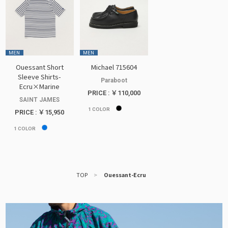
MEN
MEN
Ouessant Short
Michael 715604
Sleeve Shirts-
Paraboot
Ecru×Marine
PRICE : ￥110,000
SAINT JAMES
1
COLOR
PRICE : ￥15,950
1
COLOR
TOP
>
Ouessant-Ecru