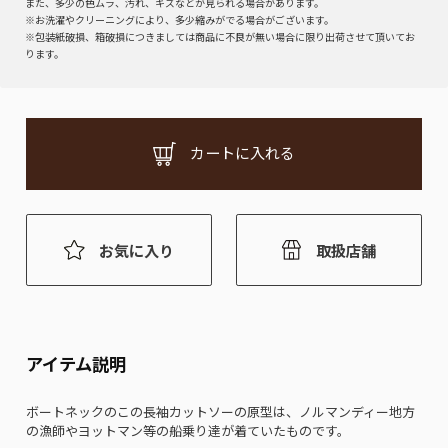
また、多少の色ムラ、汚れ、キズなどが見られる場合があります。
※お洗濯やクリーニングにより、多少縮みがでる場合がございます。
※包装紙破損、箱破損につきましては商品に不良が無い場合に限り出荷させて頂いてお
ります。
カートに入れる
お気に入り
取扱店舗
アイテム説明
ボートネックのこの長袖カットソーの原型は、ノルマンディー地方
の漁師やヨットマン等の船乗り達が着ていたものです。