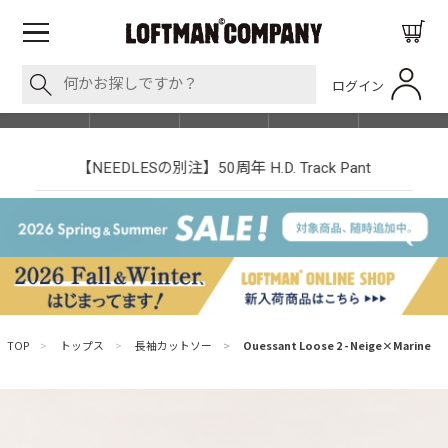
ログイン
BLOG
ITEM
BRAND
EVENT
SHOP LIST
【NEEDLESの別注】50周年 H.D. Track Pant
TOP
>
トップス
>
長袖カットソー
>
Ouessant Loose 2 - Neige×Marine