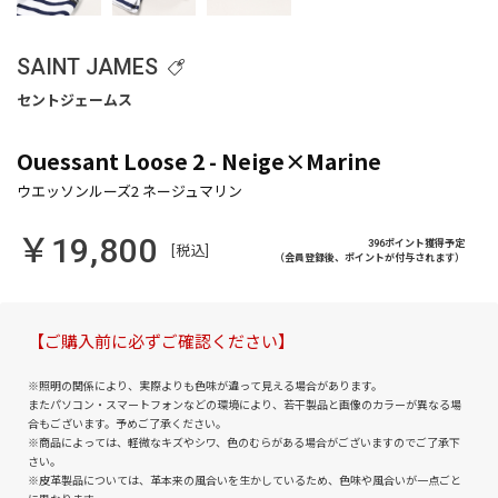
SAINT JAMES
Ouessant Loose 2 - Neige×Marine
￥19,800
396ポイント獲得予定
[税込]
（会員登録後、ポイントが付与されます）
【ご購入前に必ずご確認ください】
※照明の関係により、実際よりも色味が違って見える場合があります。
またパソコン・スマートフォンなどの環境により、若干製品と画像のカラーが異なる場
合もございます。予めご了承ください。
※商品によっては、軽微なキズやシワ、色のむらがある場合がございますのでご了承下
さい。
※皮革製品については、革本来の風合いを生かしているため、色味や風合いが一点ごと