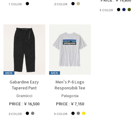
PRICE : ￥19,800
1
COLOR
2
COLOR
4
COLOR
MEN
MEN
Gabardine Eazy
Men's P-6 Logo
Tapered Pant
Responsibili Tee
Gramicci
Patagonia
PRICE : ￥16,500
PRICE : ￥7,150
2
COLOR
4
COLOR