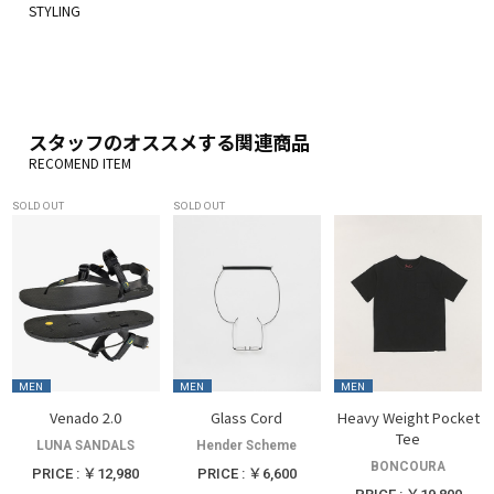
スタッフのオススメする関連商品
SOLD OUT
SOLD OUT
MEN
MEN
MEN
Venado 2.0
Glass Cord
Heavy Weight Pocket
Tee
LUNA SANDALS
Hender Scheme
BONCOURA
PRICE : ￥12,980
PRICE : ￥6,600