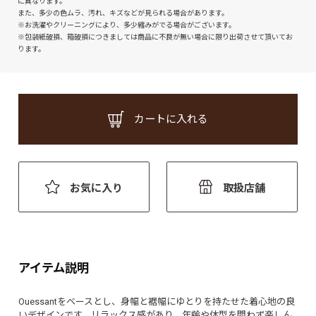
に異なります。
また、多少の色ムラ、汚れ、キズなどが見られる場合があります。
※お洗濯やクリーニングにより、多少縮みがでる場合がございます。
※包装紙破損、箱破損につきましては商品に不良が無い場合に限り出荷させて頂いてお
ります。
カートに入れる
お気に入り
取扱店舗
アイテム説明
Ouessantをベースとし、身幅と裾幅にゆとりを持たせた着心地の良
いデザインです。リラックス感があり、年齢や体型を問わず楽しん