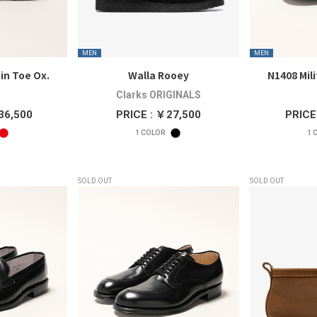
MEN
MEN
in Toe Ox.
Walla Rooey
N1408 Mil
Clarks ORIGINALS
36,500
PRICE : ￥27,500
PRICE
1
COLOR
1
C
SOLD OUT
SOLD OUT