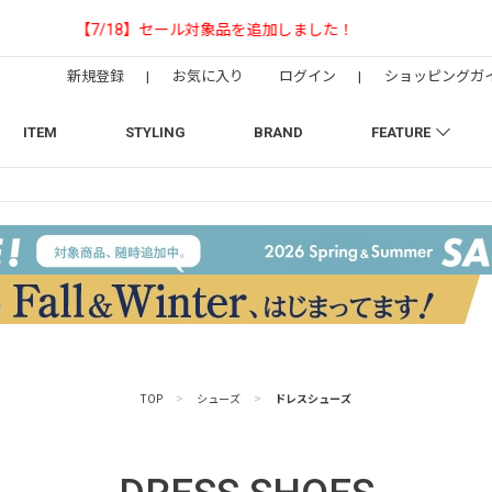
【NEEDLESの別注】50周年 H.D. Track Pant
新規登録
|
お気に入り
ログイン
|
ショッピングガ
ITEM
STYLING
BRAND
FEATURE
TOP
>
シューズ
>
ドレスシューズ