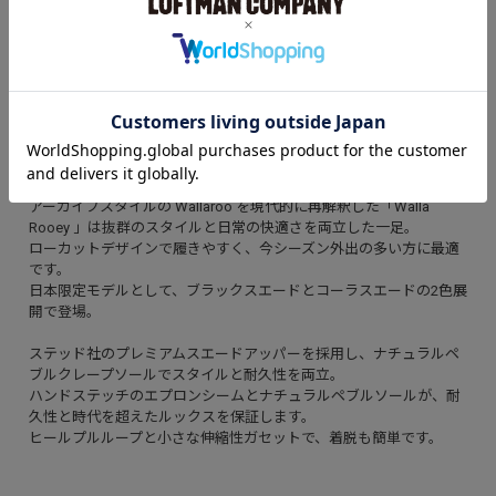
お気に入り
取扱店舗
アイテム説明
アーカイブスタイルの Wallaroo を現代的に再解釈した「Walla
Rooey 」は抜群のスタイルと日常の快適さを両立した一足。
ローカットデザインで履きやすく、今シーズン外出の多い方に最適
です。
日本限定モデルとして、ブラックスエードとコーラスエードの2色展
開で登場。
ステッド社のプレミアムスエードアッパーを採用し、ナチュラルペ
ブルクレープソールでスタイルと耐久性を両立。
ハンドステッチのエプロンシームとナチュラルペブルソールが、耐
久性と時代を超えたルックスを保証します。
ヒールプルループと小さな伸縮性ガセットで、着脱も簡単です。