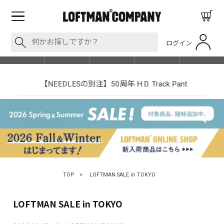
ログイン
BLOG
ITEM
BRAND
EVENT
SHOP LIST
【NEEDLESの別注】50周年 H.D. Track Pant
TOP
>
LOFTMAN SALE in TOKYO
LOFTMAN SALE in TOKYO