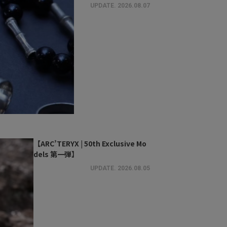
UPDATE.
2026.08.07
【ARC’TERYX | 50th Exclusive Mo
dels 第一弾】
UPDATE.
2026.08.05