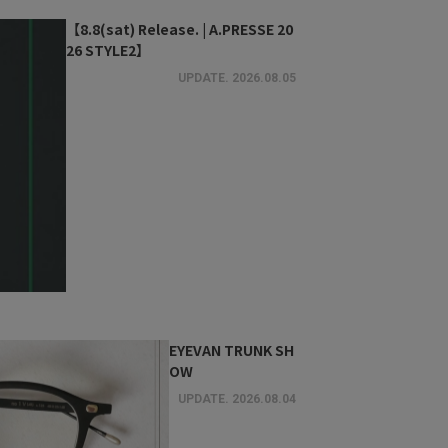
【8.8(sat) Release. | A.PRESSE 20
26 STYLE2】
UPDATE.
2026.08.05
EYEVAN TRUNK SH
OW
UPDATE.
2026.08.04