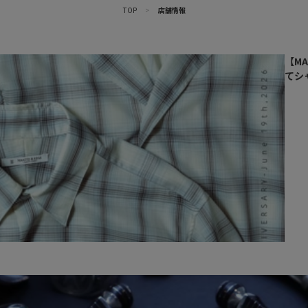
TOP
>
店舗情報
【MA
てシ