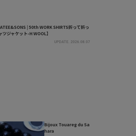
ATEE&SONS | 50th WORK SHIRTS折って折っ
ャツジャケット-H WOOL】
UPDATE.
2026.08.07
Bijoux Touareg du Sa
hara