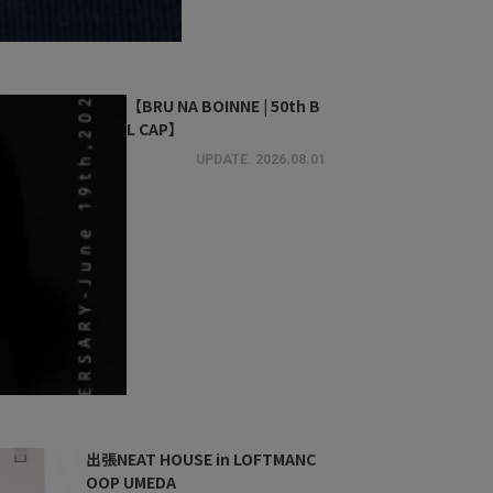
【BRU NA BOINNE | 50th B
L CAP】
UPDATE.
2026.08.01
出張NEAT HOUSE in LOFTMANC
OOP UMEDA