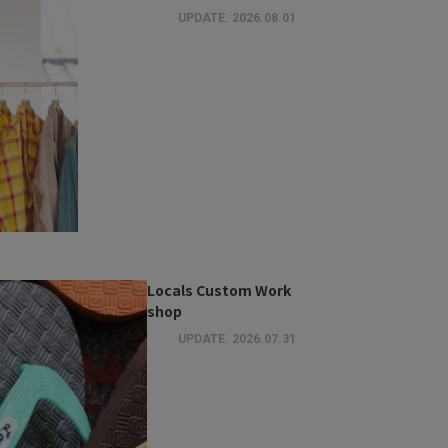
UPDATE.
2026.08.01
Locals Custom Work
shop
UPDATE.
2026.07.31