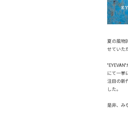
夏の風物詩
せていた
"EYEVA
にて一挙
注目の新
した。
是非、み