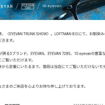
、〈EYEVAN TRUNK SHOW〉。LOFTMAN B.D.にて
だきます。
N"が誇る3ブランド、EYEVAN、EYEVAN 7285、10 eyevanの豊
にご覧いただけます。
作から定番にいたるまで、普段は当店にてご覧いただけないモ
なさまのご来店を心よりお待ち申し上げております。