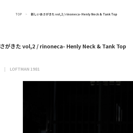
TOP
>
新しいあさがきた vol,2 / rinoneca- Henly Neck & Tank Top
た vol,2 / rinoneca- Henly Neck & Tank Top
LOFTMAN 1981