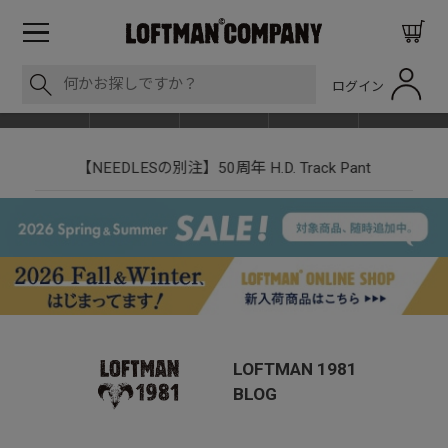
ログイン
BLOG
ITEM
BRAND
EVENT
SHOP LIST
nt
LOFTMAN RECRUIT
LOFTMAN 1981
BLOG