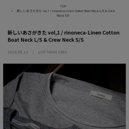
TOP
>
新しいあさがきた vol,1 / rinoneca-Linen Cotton Boat Neck L/S & Crew
Neck S/S
新しいあさがきた vol,1 / rinoneca-Linen Cotton
Boat Neck L/S & Crew Neck S/S
2026.05.13
LOFTMAN 1981