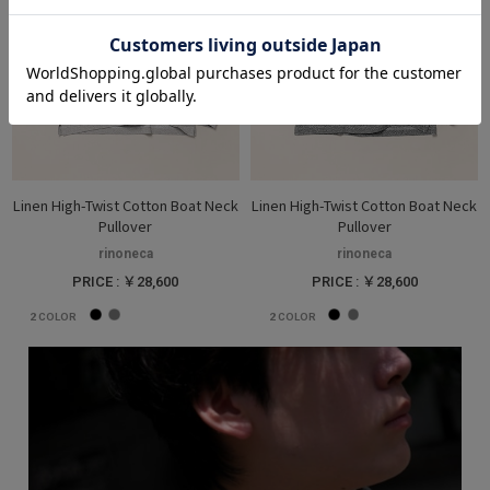
Linen High-Twist Cotton Boat Neck
Linen High-Twist Cotton Boat Neck
Pullover
Pullover
rinoneca
rinoneca
PRICE : ￥28,600
PRICE : ￥28,600
2
COLOR
2
COLOR