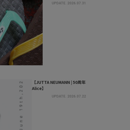
UPDATE.
2026.07.31
【JUTTA NEUMANN | 50周年
Alice】
UPDATE.
2026.07.22