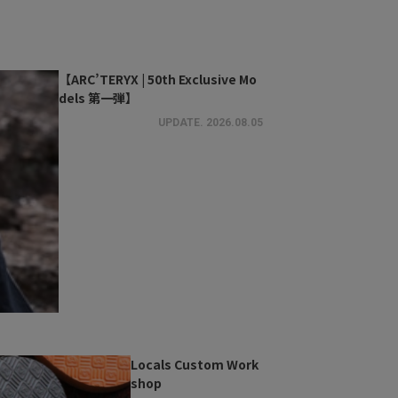
【ARC’TERYX | 50th Exclusive Mo
dels 第一弾】
UPDATE.
2026.08.05
Locals Custom Work
shop