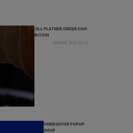
JILL PLATNER ORDER EXHI
BITION
UPDATE.
2026.05.17
VARIEGATOR POPUP
SHOP