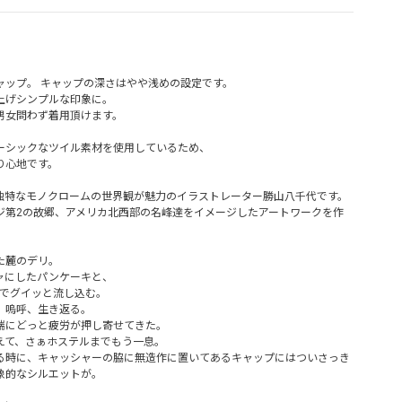
ャップ。 キャップの深さはやや浅めの設定です。
上げシンプルな印象に。
男女問わず着用頂けます。
ーシックなツイル素材を使用しているため、
り心地です。
独特なモノクロームの世界観が魅力のイラストレーター勝山八千代です。
ジ第2の故郷、アメリカ北西部の名峰達をイメージしたアートワークを作
た麓のデリ。
ャにしたパンケーキと、
Aでグイッと流し込む。
。嗚呼、生き返る。
端にどっと疲労が押し寄せてきた。
えて、さぁホステルまでもう一息。
る時に、キャッシャーの脇に無造作に置いてあるキャップにはついさっき
象的なシルエットが。