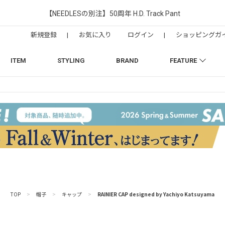
【NEEDLESの別注】50周年 H.D. Track Pant
新規登録
|
お気に入り
ログイン
|
ショッピングガ
ITEM
STYLING
BRAND
FEATURE
TOP
>
帽子
>
キャップ
>
RAINIER CAP designed by Yachiyo Katsuyama