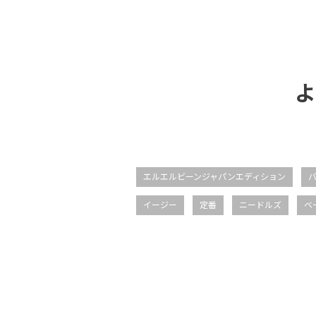
よ
エルエルビーンジャパンエディション
イージー
定番
ニードルズ
ベ