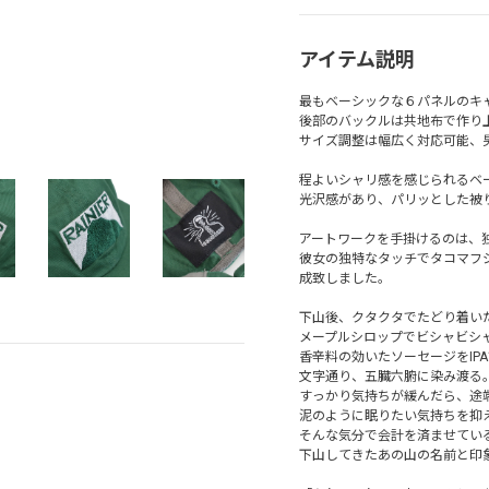
アイテム説明
最もベーシックな６パネルのキ
後部のバックルは共地布で作り
サイズ調整は幅広く対応可能、
程よいシャリ感を感じられるベ
光沢感があり、パリッとした被
アートワークを手掛けるのは、
彼女の独特なタッチでタコマフ
成致しました。
下山後、クタクタでたどり着い
メープルシロップでビシャビシ
香辛料の効いたソーセージをIP
文字通り、五臓六腑に染み渡る
すっかり気持ちが緩んだら、途
泥のように眠りたい気持ちを抑
そんな気分で会計を済ませてい
下山してきたあの山の名前と印