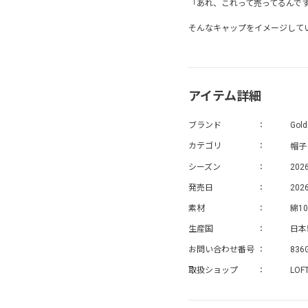
「あれ、これって売ってるんで
そんなキャップをイメージして
アイテム詳細
ブランド
Gold
帽子
カテゴリ
シーズン
202
発売日
2026
素材
綿10
生産国
日本
お問い合わせ番号
836
取扱ショップ
LOF