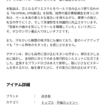
本製品は、芯となるポリエステルをウールで包み込んで撚り合わせ
る『IN-SPIRAL SPIN製法』を採用。独特の偏芯螺旋構造を持つこの
糸は、ウール本来の柔らかな風合いを保ちながら、摩擦への強さ、
毛玉の作りにくさ、そして洗濯耐性を飛躍的に向上させています。
「型崩れや縮みを気にしてウールを躊躇していた」という方にこ
そ、ぜひガシガシ着込んでほしいタフさです。
また、汗をかいた瞬間の吸汗性にも優れており、夏のハイクアップ
でも「ウール特有のモタつき」を感じさせません。
デザインは、街にも自然に溶け込むモダンな佇まい。襟元を少し太
めに設計し、全体的にゆとりのある現代的なシルエットに仕立てま
した。主張するブランドロゴはあえて排除し、脇に小さなピスネー
ムを添えるだけ。袖を通すたびに、その実力に惚れ込むはずです。
アイテム詳細
ブランド
迷迭香
トップス
半袖カットソー
カテゴリ
>