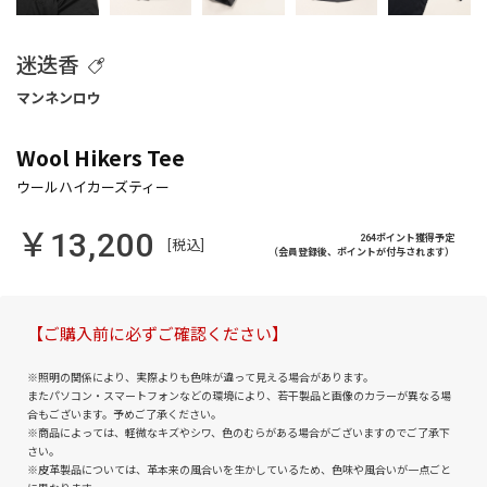
迷迭香
Wool Hikers Tee
￥13,200
264ポイント獲得予定
[税込]
（会員登録後、ポイントが付与されます）
【ご購入前に必ずご確認ください】
※照明の関係により、実際よりも色味が違って見える場合があります。
またパソコン・スマートフォンなどの環境により、若干製品と画像のカラーが異なる場
合もございます。予めご了承ください。
※商品によっては、軽微なキズやシワ、色のむらがある場合がございますのでご了承下
さい。
※皮革製品については、革本来の風合いを生かしているため、色味や風合いが一点ごと