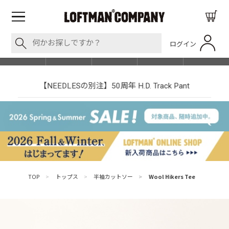
ログイン
BLOG
ITEM
BRAND
EVENT
SHOP LIST
【NEEDLESの別注】50周年 H.D. Track Pant
TOP
>
トップス
>
半袖カットソー
>
Wool Hikers Tee