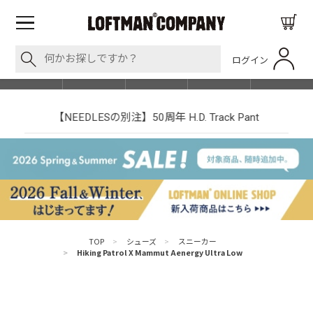
ログイン
BLOG
ITEM
BRAND
EVENT
SHOP LIST
【NEEDLESの別注】50周年 H.D. Track Pant
TOP
>
シューズ
>
スニーカー
>
Hiking Patrol X Mammut Aenergy Ultra Low