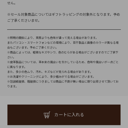
せん。
※セール対象商品についてはギフトラッピングの対象外となります。予め
ご了承くださいませ。
※照明の関係により、実際よりも色味が違って見える場合があります。
またパソコン・スマートフォンなどの環境により、若干製品と画像のカラーが異なる場
合もございます。予めご了承ください。
※商品によっては、軽微なキズやシワ、色のむらがある場合がございますのでご了承下
さい。
※皮革製品については、革本来の風合いを生かしているため、色味や風合いが一点ごと
に異なります。
また、多少の色ムラ、汚れ、キズなどが見られる場合があります。
※お洗濯やクリーニングにより、多少縮みがでる場合がございます。
※包装紙破損、箱破損につきましては商品に不良が無い場合に限り出荷させて頂いてお
ります。
カートに入れる