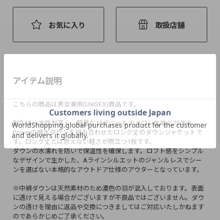
お気に入り
取扱店舗
アイテム説明
こちらの商品は男女兼用(UNISEX)商品です。
耐久はっ水性が高く、軽量な15デニールナイロン生地と750Fill
Powerの撥水ダウンを組み合わせたロング丈のダウンジャケットで
す。ロング丈とは思えない軽さが際立つ1枚です。
ダウンの水濡れを防いで保温性を確保します。ロフト感をシンプル
なデザインで生かした、Aラインシルエットのジャンルレスでシー
ンを選ばない本格的なアウトドア仕様のアウターとなっています。
※中綿ダウンは天然素材のため濃色の羽が混入しております。表面
に透けて見える場合がございますが不良品ではございません。ダウ
ンの透けを理由に返品や交換につきましてはご対応いたしかねます
のであらかじめご了承ください。