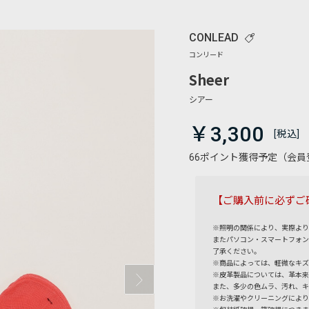
CONLEAD
Sheer
￥3,300
66ポイント獲得予定（会
【ご購入前に必ずご
※照明の関係により、実際より
またパソコン・スマートフォン
了承ください。
※商品によっては、軽微なキズ
※皮革製品については、革本来
また、多少の色ムラ、汚れ、キ
※お洗濯やクリーニングにより