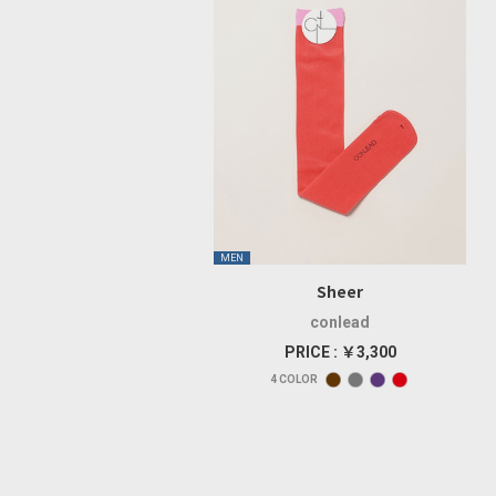
MEN
Sheer
conlead
PRICE : ￥3,300
4
COLOR