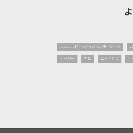
よ
エルエルビーンジャパンエディション
イージー
定番
ニードルズ
ベ