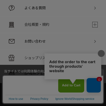
よくある質問
会社概要・規約
お問い合わせ
ショップリスト
当サイトでは利用体験の向上およびコンテンツの最適な提供、ト
PC版サイト
ラフィックの分析を目的としてCookieを使用しています。
サイトの閲覧を継続された場合、Cookieの利用に同意したことも
のといたします。
詳細については
個人情報保護方針
をご確認ください。
承諾する
Copyright © LOFTMAN COMPANY. All rights reserved.