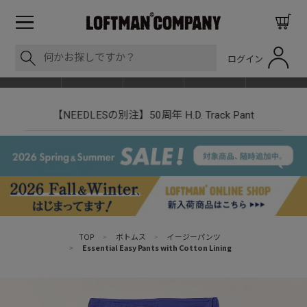
ログイン
BLOG
ITEM
BRAND
EVENT
SHOP LIST
【NEEDLESの別注】50周年 H.D. Track Pant
TOP
>
ボトムス
>
イージーパンツ
>
Essential Easy Pants with Cotton Lining