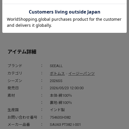
お気に入り
取扱店舗
アイテム詳細
ブランド
SEEALL
ボトムス
イージーパンツ
カテゴリ
>
シーズン
2026SS
発売日
2026/05/23 12:00:00
素材
本体-綿100％
裏地-綿100％
生産国
インド製
お問い合わせ番号
75463SH382
メーカー品番
SAU63 PT382 I-001