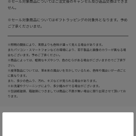
※セール対象商品についてはご注文後のキャンセル及び返品交換はできま
せん。
※セール対象商品についてはギフトラッピングの対象外となります。予め
ご了承くださいませ。
※照明の関係により、実際よりも色味が違って見える場合があります。
またパソコン・スマートフォンなどの環境により、若干製品と画像のカラーが異なる場
合もございます。予めご了承ください。
※商品によっては、軽微なキズやシワ、色のむらがある場合がございますのでご了承下
さい。
※皮革製品については、革本来の風合いを生かしているため、色味や風合いが一点ごと
に異なります。
また、多少の色ムラ、汚れ、キズなどが見られる場合があります。
※お洗濯やクリーニングにより、多少縮みがでる場合がございます。
※包装紙破損、箱破損につきましては商品に不良が無い場合に限り出荷させて頂いてお
ります。
カートに入れる