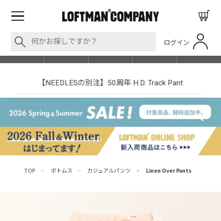
ログイン
BLOG
ITEM
BRAND
EVENT
SHOP LIST
【NEEDLESの別注】50周年 H.D. Track Pant
TOP
>
ボトムス
>
カジュアルパンツ
>
Linen Over Pants