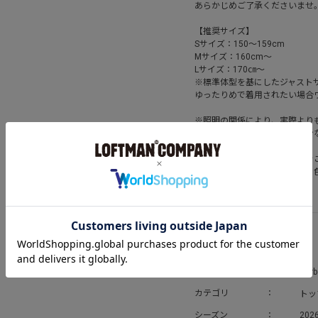
あらかじめご了承くださいませ
【推奨サイズ】
Sサイズ：150～159cm
Mサイズ：160cm～
Lサイズ：170㎝～
※標準体型を基にしたジャスト
ゆったりめで着用されたい場合
※照明の関係により、実際より
またパソコン・スマートフォン
予めご了承ください。
商品の色味は、商品単品画像を
※商品画像はサンプルのため、
ださい。
アイテム詳細
ブランド
Barb
トッ
カテゴリ
シーズン
202