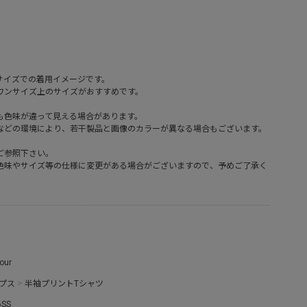
。
サイズでの着用イメージです。
ワンサイズ上のサイズがおすすめです。
も色味が違って見える場合があります。
などの環境により、若干製品と画像のカラーが異なる場合もございます。
ご参照下さい。
色味やサイズ等の仕様に変更がある場合がございますので、予めご了承く
our
プス
>
半袖プリントTシャツ
6SS