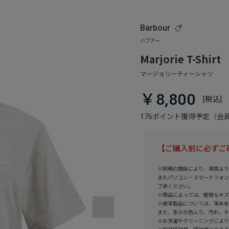
Barbour
Marjorie T-Shirt
￥8,800
176ポイント獲得予定（
【ご購入前に必ずご
※照明の関係により、実際より
またパソコン・スマートフォン
了承ください。
※商品によっては、軽微なキズ
※皮革製品については、革本来
また、多少の色ムラ、汚れ、キ
※お洗濯やクリーニングにより