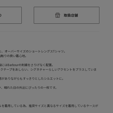
り
取扱店舗
た、オーバーサイズのショートレングスTシャツ。
肌触りの良い着心地。
はBarbourの刺繍をさりげなく配置。
ブロックテープをあしらい、シグネチャーらしいアクセントをプラスしていま
感がありながらもすっきりとしたシルエットに。
や、晴れた日の外出にぴったりの一枚です。
ルを着用している為、推奨サイズと異なるサイズを着用しているケースが