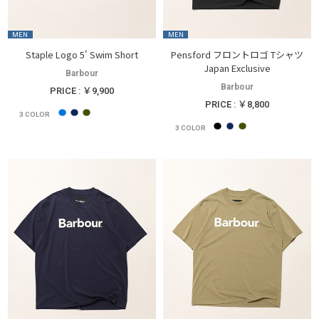
MEN
MEN
Staple Logo 5' Swim Short
Pensford フロントロゴ Tシャツ
Japan Exclusive
Barbour
Barbour
PRICE : ￥9,900
PRICE : ￥8,800
3
COLOR
3
COLOR