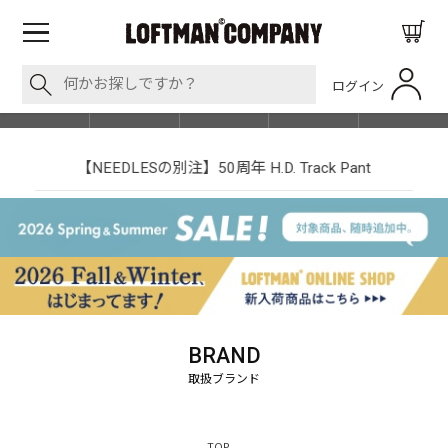
ログイン
BLOG
ITEM
BRAND
EVENT
SHOP LIST
【NEEDLESの別注】50周年 H.D. Track Pant
BRAND
TOP