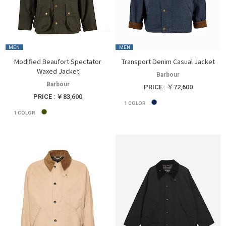
MEN
MEN
Modified Beaufort Spectator
Transport Denim Casual Jacket
Waxed Jacket
Barbour
Barbour
PRICE : ￥72,600
PRICE : ￥83,600
1
COLOR
1
COLOR