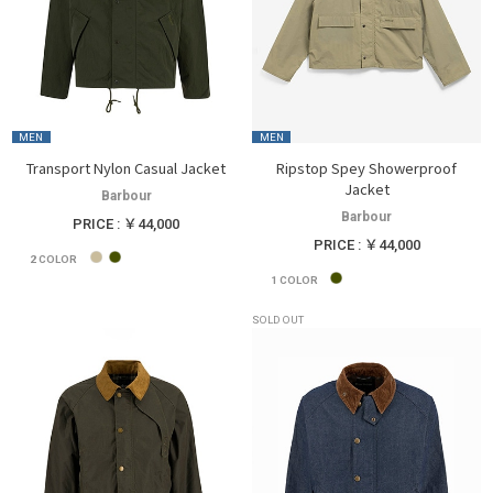
MEN
MEN
Transport Nylon Casual Jacket
Ripstop Spey Showerproof
Jacket
Barbour
Barbour
PRICE : ￥44,000
PRICE : ￥44,000
2
COLOR
1
COLOR
SOLD OUT