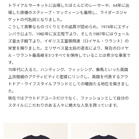
トライアルサーキットに出場したほとんどのレーサーや、64年に出
場した俳優のスティーブ・マックィーンも着用し、ライダースジャ
ケットの代名詞となりました。
こうして真摯なものづくりとその品質が認められ、1974年にエディ
ンバラ公より、1982年に女王陛下より、そした1987年にはウェール
ズ皇太子殿下より、イギリス王室御用達（ロイヤル・ワラント）の
栄誉を賜りました。エリザベス皇太后の逝去により、現在のロイヤ
ル・ワラント最高峰を3つすべてを保持していることは希少な事実で
す。
70年代に入ると、ハンティング、フィッシング、乗馬といった英国
上流階級のアクティビティと密接にリンクし、英国を代表するアウ
トドア・ライフスタイルブランドとしての確固たる地位を築きまし
た。
現在ではアウトドアユースだけでなく、ファッションとして自分の
スタイルにこだわりのある人々に絶大な人気を誇っています。