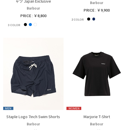
ャツ Japan Exclusive
Barbour
Barbour
PRICE : ￥9,900
PRICE : ￥8,800
2
COLOR
3
COLOR
MEN
WOMEN
Staple Logo 7inch Swim Shorts
Marjorie T-Shirt
Barbour
Barbour