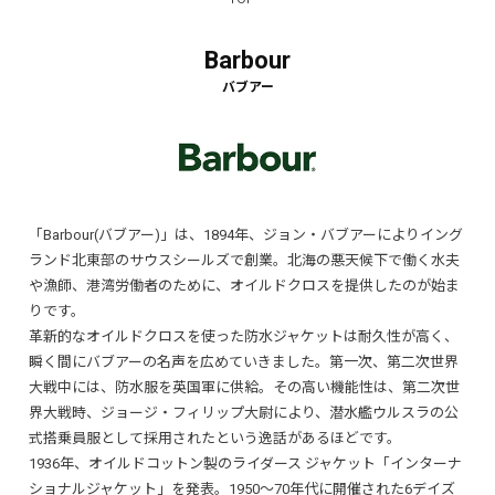
Barbour
「Barbour(バブアー)」は、1894年、ジョン・バブアーによりイング
ランド北東部のサウスシールズで創業。北海の悪天候下で働く水夫
や漁師、港湾労働者のために、オイルドクロスを提供したのが始ま
りです。
革新的なオイルドクロスを使った防水ジャケットは耐久性が高く、
瞬く間にバブアーの名声を広めていきました。第一次、第二次世界
大戦中には、防水服を英国軍に供給。その高い機能性は、第二次世
界大戦時、ジョージ・フィリップ大尉により、潜水艦ウルスラの公
式搭乗員服として採用されたという逸話があるほどです。
1936年、オイルドコットン製のライダース ジャケット「インターナ
ショナルジャケット」を発表。1950～70年代に開催された6デイズ