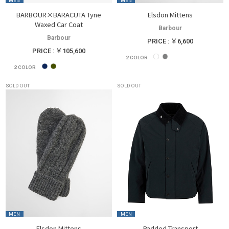
MEN
MEN
BARBOUR×BARACUTA Tyne
Elsdon Mittens
Waxed Car Coat
Barbour
Barbour
PRICE : ￥6,600
PRICE : ￥105,600
2
COLOR
2
COLOR
SOLD OUT
SOLD OUT
MEN
MEN
Elsdon Mittens
Padded Transport