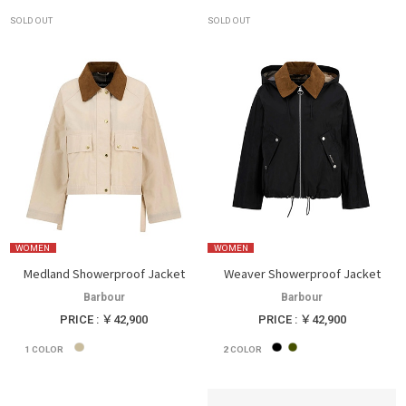
SOLD OUT
SOLD OUT
WOMEN
WOMEN
Medland Showerproof Jacket
Weaver Showerproof Jacket
Barbour
Barbour
PRICE : ￥42,900
PRICE : ￥42,900
1
COLOR
2
COLOR