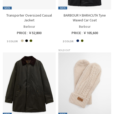
MEN
MEN
Transporter Oversized Casual
BARBOUR×BARACUTA Tyne
Jacket
Waxed Car Coat
Barbour
Barbour
PRICE : ￥52,800
PRICE : ￥105,600
3
COLOR
2
COLOR
SOLD OUT