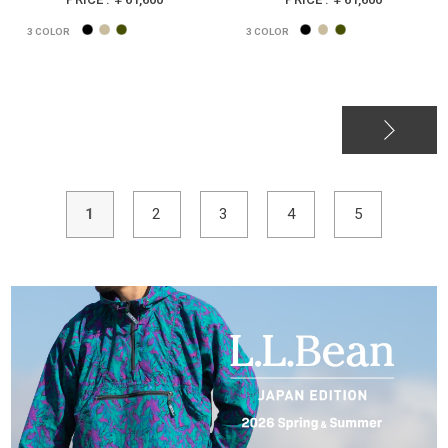
3
COLOR
3
COLOR
1
2
3
4
5