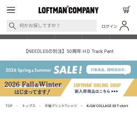
ログイン
BLOG
ITEM
BRAND
EVENT
SHOP LIST
【NEEDLESの別注】50周年 H.D. Track Pant
TOP
>
トップス
>
半袖プリントTシャツ
>
KJLW COLLAGE 02 T-shirt