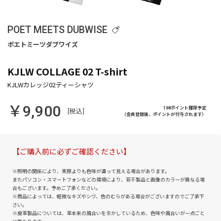
POET MEETS DUBWISE
KJLW COLLAGE 02 T-shirt
￥9,900
198ポイント獲得予定
[税込]
（会員登録後、ポイントが付与されます）
【ご購入前に必ずご確認ください】
※照明の関係により、実際よりも色味が違って見える場合があります。
またパソコン・スマートフォンなどの環境により、若干製品と画像のカラーが異なる場
合もございます。予めご了承ください。
※商品によっては、軽微なキズやシワ、色のむらがある場合がございますのでご了承下
さい。
※皮革製品については、革本来の風合いを生かしているため、色味や風合いが一点ごと