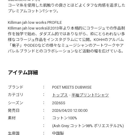
コーマ糸を使用した肌触りの良さとほどよくタフな肉感を追求した
プレミアムコットンTシャツ。
Killiman jah low works PROFILE
KIlliman jah low worksは2013年より本格的にコラージュでの作品制
作を独学で始め、ダダズム的ではありながら、枠にとらわれない多
様なコラージュ作品をインスタグラムにて公開。KOHHのアルバム
「梔子」やODEOなどの様々なミュージシャンのアートワークやア
パレルブランドとのコラボレーションなど活動の幅を広げている。
アイテム詳細
ブランド
POET MEETS DUBWISE
トップス
半袖プリントTシャツ
カテゴリ
>
シーズン
2026SS
発売日
2026/04/20 12:00:00
素材
コットン100%
(Ash Grey:コットン98% ポリエステル2%)
生産国
中国製