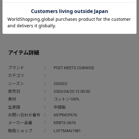
韓国を代表するDJクルー360soundsのメンバーでグラフィックデザ
イナーのJinmooが手掛けるソウルで人気のミュージックバ
ー"Kompakt Record bar”とPMDとのコラボ。
6.8ozのヘビーウェイトさと滑らかな肌触りを追求。USAコットンを
使用したルーズフィットTシャツ。
アイテム詳細
ブランド
POET MEETS DUBWISE
カテゴリ
シーズン
2026SS
発売日
2026/04/20 12:00:00
素材
コットン100%
生産国
中国製
お問い合わせ番号
697PMCP676
メーカー品番
KRBTS-0676
取扱ショップ
LOFTMAN1981