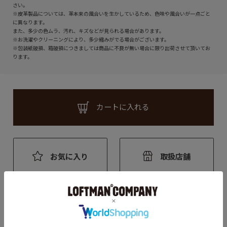
さい。
※皮革製品については、革本来の風合いを生かしているため、色味や風合いが一点ごと
に異なります。
また、多少の色ムラ、汚れ、キズなどが見られる場合があります。
※お洗濯やクリーニングにより、多少縮みがでる場合がございます。
※包装紙破損、箱破損につきましては商品に不良が無い場合に限り出荷させて頂いてお
ります。
カートに入れる
お気に入り
取扱店舗
アイテム説明