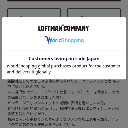
お気に入り
取扱店舗
アイテム説明
「THE DITC JOURNAL」をイメージし、企業として成長しながら
1950年代まで続いていった設定で、ロゴも一新された姿を想定して
構成している。
新聞社としての歴史や変化の積み重なりを、グラフィックと表情の
中に落とし込んでいる。
1950年代のセパレートポケット仕様ジップパーカーを背景に、当時
の構造とバランスを踏まえた設計。
ビンテージらしいシルエットと縫製の表情を活かしている。
起毛無しの厚地裏毛を使用し、特別な編み機によるヴィンテージの
質感を残した仕上がり。
着用と洗いを重ねてきたかのようなリアルな加工表現を加え、ラフ
さの中に芯のある佇まいを持たせている。