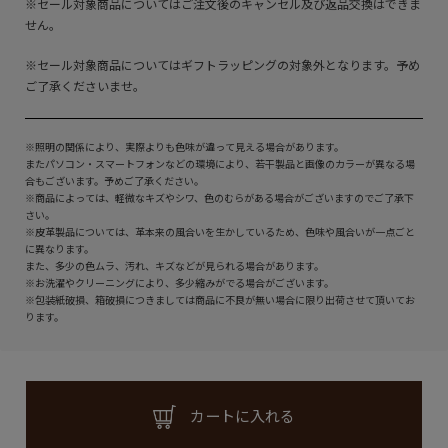
※セール対象商品についてはご注文後のキャンセル及び返品交換はできま
せん。
※セール対象商品についてはギフトラッピングの対象外となります。予め
ご了承くださいませ。
※照明の関係により、実際よりも色味が違って見える場合があります。
またパソコン・スマートフォンなどの環境により、若干製品と画像のカラーが異なる場
合もございます。予めご了承ください。
※商品によっては、軽微なキズやシワ、色のむらがある場合がございますのでご了承下
さい。
※皮革製品については、革本来の風合いを生かしているため、色味や風合いが一点ごと
に異なります。
また、多少の色ムラ、汚れ、キズなどが見られる場合があります。
※お洗濯やクリーニングにより、多少縮みがでる場合がございます。
※包装紙破損、箱破損につきましては商品に不良が無い場合に限り出荷させて頂いてお
ります。
カートに入れる