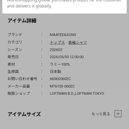
アイテム詳細
ブランド
MAATEE&SONS
トップス
長袖シャツ
カテゴリ
>
シーズン
2026SS
発売日
2026/05/30 12:00:00
素材
ラミー100%
生産国
日本製
お問い合わせ番号
6606S0602C
メーカー品番
MT6103-0602C
取扱ショップ
LOFTMAN B.D.,LOFTMAN TOKYO
アイテムサイズ
もっと見る