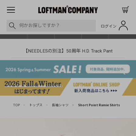
ログイン
BLOG
ITEM
BRAND
EVENT
SHOP LIST
【NEEDLESの別注】50周年 H.D. Track Pant
TOP
>
トップス
>
長袖シャツ
>
Short Point Ramie Shirts