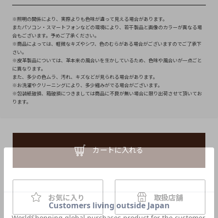
※照明の関係により、実際よりも色味が違って見える場合があります。
またパソコン・スマートフォンなどの環境により、若干製品と画像のカラーが異なる場
合もございます。予めご了承ください。
※商品によっては、軽微なキズやシワ、色のむらがある場合がございますのでご了承下
さい。
※皮革製品については、革本来の風合いを生かしているため、色味や風合いが一点ごと
に異なります。
また、多少の色ムラ、汚れ、キズなどが見られる場合があります。
※お洗濯やクリーニングにより、多少縮みがでる場合がございます。
※包装紙破損、箱破損につきましては商品に不良が無い場合に限り出荷させて頂いてお
ります。
カートに入れる
お気に入り
取扱店舗