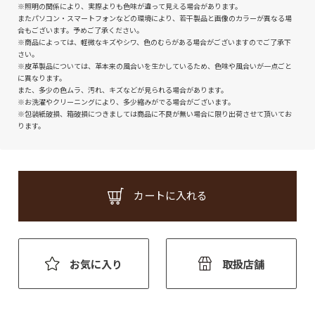
※照明の関係により、実際よりも色味が違って見える場合があります。
またパソコン・スマートフォンなどの環境により、若干製品と画像のカラーが異なる場
合もございます。予めご了承ください。
※商品によっては、軽微なキズやシワ、色のむらがある場合がございますのでご了承下
さい。
※皮革製品については、革本来の風合いを生かしているため、色味や風合いが一点ごと
に異なります。
また、多少の色ムラ、汚れ、キズなどが見られる場合があります。
※お洗濯やクリーニングにより、多少縮みがでる場合がございます。
※包装紙破損、箱破損につきましては商品に不良が無い場合に限り出荷させて頂いてお
ります。
カートに入れる
お気に入り
取扱店舗