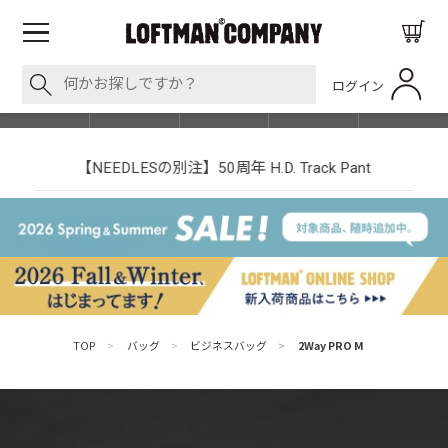
ログイン
BLOG
ITEM
BRAND
EVENT
SHOP LIST
【NEEDLESの別注】50周年 H.D. Track Pant
TOP
>
バッグ
>
ビジネスバッグ
>
2Way PRO M