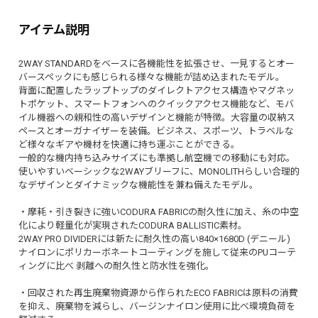
アイテム説明
2WAY STANDARDをベースに各機能性を拡張させ、一見するとオー
バースペックにも感じられる様々な機能が詰め込まれたモデル。
背面に配置したラップトップのダイレクトアクセス構造やマグネッ
トポケット、スマートフォンへのクイックアクセス機能など、モバ
イル機器への親和性の高いデザインと機能が特徴。大容量の収納ス
ペースとオーガナイザーを装備。ビジネス、スポーツ、トラベルな
ど様々なギアや機材を快適に持ち運ぶことができる。
一般的な機内持ち込みサイズにも準拠し航空機での移動にも対応。
使いやすいベーシックな2WAYブリーフに、MONOLITHらしい合理的
なデザインとダイナミックな機能性を兼ね備えたモデル。
・摩耗・引き裂きに強いCODURA FABRICの耐久性に加え、糸の中空
化により軽量化が実現されたCODURA BALLISTIC素材。
2WAY PRO DIVIDERには新たに耐久性の高い840×1680D (デニール)
ナイロンにポリカーボネートコーティングを施して従来のPUコーテ
ィングに比べ 剥離への耐久性と防水性を強化。
・回収された再生廃棄物資源から作られたECO FABRICは原料の消費
を抑え、廃棄物を減らし、バージンナイロン使用に比べ環境負荷を