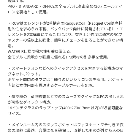
軽減する。
PRO・STANDARD・OFFICEの全モデルに高密度な420デニールナイ
ロンを裏地として使用。
・RCWはエレメントが2重構造のRacquetCoil（Racquet Coilは摩耗
耐久性を求められる鞄、バックパック向けに開発されている）・エ
レメントを2重構造にすることにより、突き上げ強度は通常のRCフ
ァスナーの倍以上に強化、簡単にチェーンを割ることができない構
造。
WATER-R仕様で撥水性も兼ね備える。
全モデルに柔軟かつ強度に優れるTPU素材の引き手を使用。
・スマートフォンなどへのクイックアクセスを容易する新構造のマ
グネットポケット。
ポケット開閉のタブには手触りのいいシリコン製を採用。ポケット
内部と本体内部を貫通するケーブルホールを配置。
・航空機の手荷物検査などでのスムーズでクイックなPCの出し入れ
が可能なダイレクト構造。
16インチクラスのラップトップ(400×270×17mm以内)が収納可能な
サイズ。
・メインルーム内のスタッフポケットはファスナー・マチ付きで衣
類の収納に最適。容量は4Lを確保し、収納したものが外から人の目