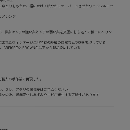
antsがベース
にゆとりをもたせ、裾にかけて緩やかにテーパードさせたワイドシルエッ
くアレンジ
て、緯糸はムラの強い糸とムラの弱い糸を交互に打ち込んで織ったヘリン
生まれたヴィンテージ生地特有の経緯の自然なムラ感を表現している
、GREIGE色とBROWN色は下から製品染めしている
を職人の手作業で再現した。
レ、スレ、アタリの個体差はご了承ください。
素材の為、経年変化し黒ずみやサビが発生する可能性があります