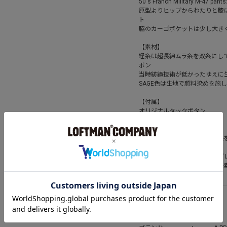
50's Franch Military M-47 p
原型よりヒップからわたりと膝
ト
脇のカーゴポケットは少し大き
【素材】
経糸は超長綿ムラ糸を双糸にし
ボン
当時紡績技術が低かったゆえに
SAGE色は生地で顔料染めを施し
【付属】
オリジナルタックボタン
【加工】
絶妙な汚れとフェードのムラ感
※製品加工をしている為、色ブ
※オリジナルタックボタンは鉄
アイテム詳細