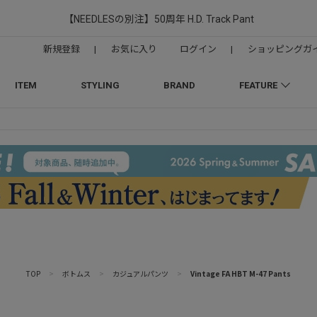
【NEEDLESの別注】50周年 H.D. Track Pant
新規登録
|
お気に入り
ログイン
|
ショッピングガ
ITEM
STYLING
BRAND
FEATURE
TOP
>
ボトムス
>
カジュアルパンツ
>
Vintage FA HBT M-47 Pants