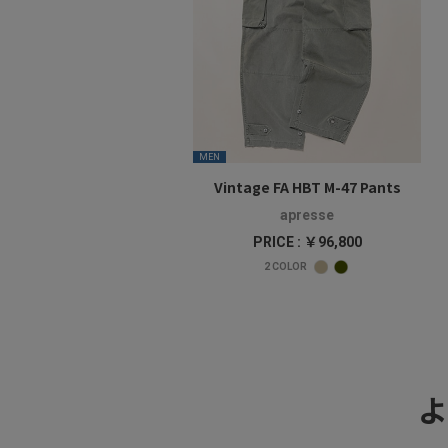
MEN
Vintage FA HBT M-47 Pants
apresse
PRICE : ￥96,800
2
COLOR
よ