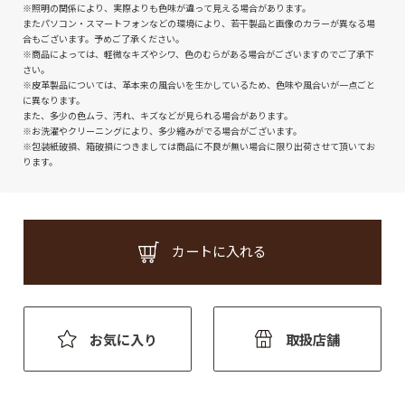
※照明の関係により、実際よりも色味が違って見える場合があります。
またパソコン・スマートフォンなどの環境により、若干製品と画像のカラーが異なる場
合もございます。予めご了承ください。
※商品によっては、軽微なキズやシワ、色のむらがある場合がございますのでご了承下
さい。
※皮革製品については、革本来の風合いを生かしているため、色味や風合いが一点ごと
に異なります。
また、多少の色ムラ、汚れ、キズなどが見られる場合があります。
※お洗濯やクリーニングにより、多少縮みがでる場合がございます。
※包装紙破損、箱破損につきましては商品に不良が無い場合に限り出荷させて頂いてお
ります。
カートに入れる
お気に入り
取扱店舗