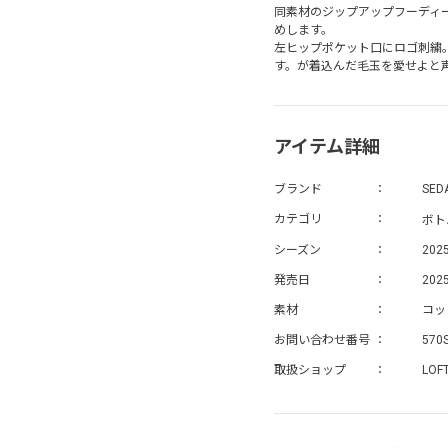
同素材のジップアップフーディ
めします。
左ヒップポケット口にロゴ刺繍
す。が着込んだ毛玉を愛せよと
アイテム詳細
ブランド
SED
ボト
カテゴリ
シーズン
202
発売日
2025
素材
コッ
お問い合わせ番号
570
取扱ショップ
LOF