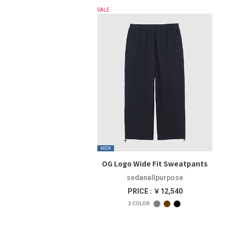
SALE
MEN
OG Logo Wide Fit Sweatpants
sedanallpurpose
PRICE : ￥12,540
3
COLOR