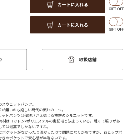
カートに入れる
カートに入れる
り
取扱店舗
のスウェットパンツ。
ジが無いのも嬉しい時代の流れの一つ。
ェットパンツは優雅ささえ感じる抜群のシルエットです。
素材はコットン×ポリエステルの裏起毛と決まっている。軽くて張りがあ
しては最高でしかないですね。
はポケットがなかったり浅かったりで問題になりがちですが、両ヒップポ
付きのポケットで安心感が半端ないです。