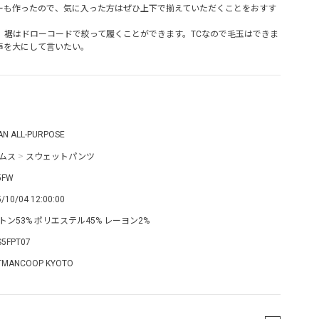
ーも作ったので、気に入った方はぜひ上下で揃えていただくことをおすす
。裾はドローコードで絞って履くことができます。TCなので毛玉はできま
声を大にして言いたい。
AN ALL-PURPOSE
ムス
>
スウェットパンツ
5FW
/10/04 12:00:00
トン53% ポリエステル45% レーヨン2%
S5FPT07
TMANCOOP KYOTO