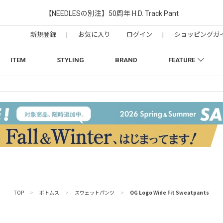
【NEEDLESの別注】50周年 H.D. Track Pant
新規登録
|
お気に入り
ログイン
|
ショッピングガ
ITEM
STYLING
BRAND
FEATURE
TOP
>
ボトムス
>
スウェットパンツ
>
OG Logo Wide Fit Sweatpants