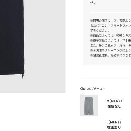
せ。
※照明の関係により、実際より
またパソコン・スマートフォン
了承ください。
※商品によっては、軽微なキズ
※皮革製品については、革本来
また、多少の色ムラ、汚れ、キ
※お洗濯やクリーニングにより
※包装紙破損、箱破損につきま
M(MEN) /
在庫なし
L(MEN) /
在庫あり