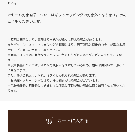
せん。
※セール対象商品についてはギフトラッピングの対象外となります。予め
ご了承くださいませ。
※照明の関係により、実際よりも色味が違って見える場合があります。
またパソコン・スマートフォンなどの環境により、若干製品と画像のカラーが異なる場
合もございます。予めご了承ください。
※商品によっては、軽微なキズやシワ、色のむらがある場合がございますのでご了承下
さい。
※皮革製品については、革本来の風合いを生かしているため、色味や風合いが一点ごと
に異なります。
また、多少の色ムラ、汚れ、キズなどが見られる場合があります。
※お洗濯やクリーニングにより、多少縮みがでる場合がございます。
※包装紙破損、箱破損につきましては商品に不良が無い場合に限り出荷させて頂いてお
ります。
カートに入れる