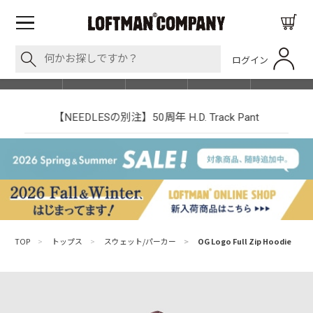
ログイン
BLOG
ITEM
BRAND
EVENT
SHOP LIST
【NEEDLESの別注】50周年 H.D. Track Pant
TOP
>
トップス
>
スウェット/パーカー
>
OG Logo Full Zip Hoodie