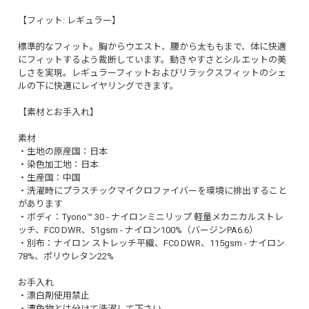
【フィット: レギュラー】
標準的なフィット。胸からウエスト、腰から太ももまで、体に快適
にフィットするよう裁断しています。動きやすさとシルエットの美
しさを実現。レギュラーフィットおよびリラックスフィットのシェ
ルの下に快適にレイヤリングできます。
【素材とお手入れ】
素材
・生地の原産国：日本
・染色加工地：日本
・生産国：中国
・洗濯時にプラスチックマイクロファイバーを環境に排出すること
があります
・ボディ：Tyono™ 30 - ナイロンミニリップ 軽量メカニカルストレ
ッチ、FC0 DWR、51gsm - ナイロン100%（バージンPA6.6）
・別布：ナイロン ストレッチ平織、FC0 DWR、115gsm - ナイロン
78%、ポリウレタン22%
お手入れ
・漂白剤使用禁止
・濃色物とは分けて洗濯して下さい