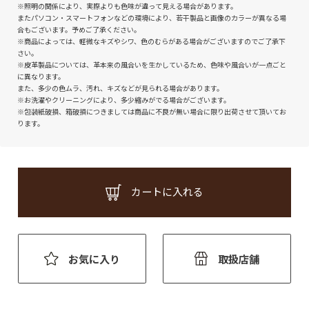
※照明の関係により、実際よりも色味が違って見える場合があります。
またパソコン・スマートフォンなどの環境により、若干製品と画像のカラーが異なる場
合もございます。予めご了承ください。
※商品によっては、軽微なキズやシワ、色のむらがある場合がございますのでご了承下
さい。
※皮革製品については、革本来の風合いを生かしているため、色味や風合いが一点ごと
に異なります。
また、多少の色ムラ、汚れ、キズなどが見られる場合があります。
※お洗濯やクリーニングにより、多少縮みがでる場合がございます。
※包装紙破損、箱破損につきましては商品に不良が無い場合に限り出荷させて頂いてお
ります。
カートに入れる
お気に入り
取扱店舗